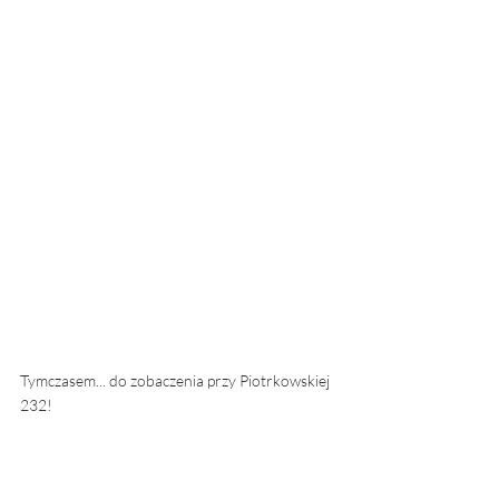
Tymczasem... do zobaczenia przy Piotrkowskiej 
232! 