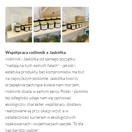
Współpraca roślinnik x Jaskółka
roślinnik i Jaskółka od samego początku 
"nadają na tych samych falach" - jakość i 
estetyka produktu bez kompromisów ma być 
na najwyższym poziomie. Jaskółka tworzy 
przepięknie pachnące świece nam morzem, 
roślinnik działa w samym sercu Polski - pomimo 
tej odległości udaje nam się zachować 
ekologiczny charakter współpracy, dostawy 
realizowane są przy okazji wizyt, a w 
ostateczności kurierem w ekologicznych 
opakowaniach i wypełniaczach paczek. To dla 
nas bardzo ważne! 