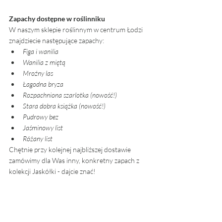
Zapachy dostępne w roślinniku
W naszym sklepie roślinnym w centrum Łodzi 
znajdziecie następujące zapachy: 
Figa i wanilia 
Wanilia z miętą
Mroźny las
Łagodna bryza 
Rozpachniona szarlotka (nowość!)
Stara dobra książka (nowość!)
Pudrowy bez 
Jaśminowy list
Różany list 
Chętnie przy kolejnej najbliższej dostawie 
zamówimy dla Was inny, konkretny zapach z 
kolekcji Jaskółki - dajcie znać! 