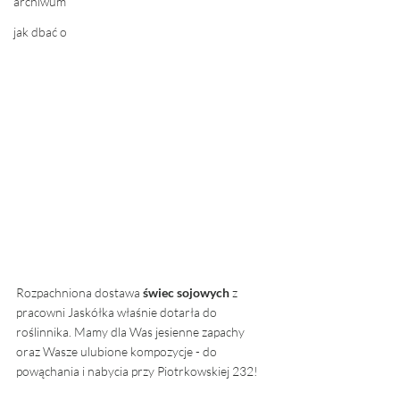
archiwum
jak dbać o
Rozpachniona dostawa 
świec sojowych
 z 
pracowni Jaskółka właśnie dotarła do 
roślinnika. Mamy dla Was jesienne zapachy 
oraz Wasze ulubione kompozycje - do 
powąchania i nabycia przy Piotrkowskiej 232! 