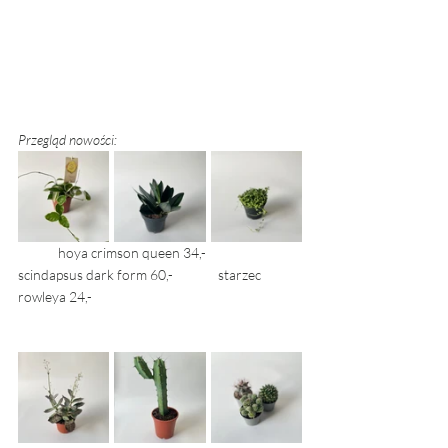
Przegląd nowości: 
	hoya crimson queen 34,- 	       
scindapsus dark form 60,- 		starzec 
rowleya 24,- 