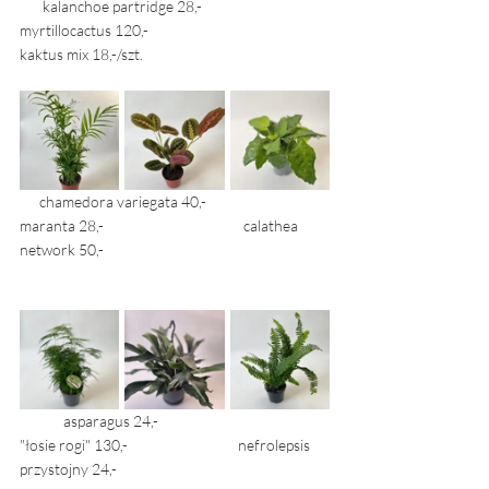
       kalanchoe partridge 28,- 		
myrtillocactus 120,- 				
kaktus mix 18,-/szt. 
      chamedora variegata 40,- 	            	
maranta 28,- 		               calathea 
network 50,-
	asparagus 24,- 				
"łosie rogi" 130,- 			nefrolepsis 
przystojny 24,- 