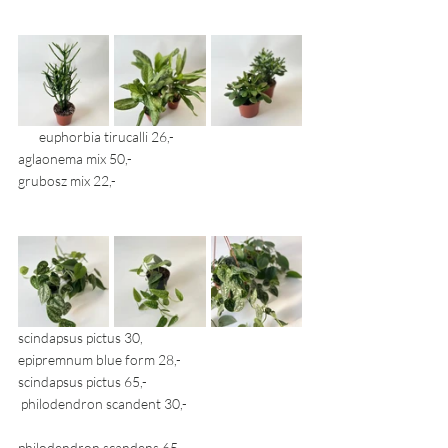
       euphorbia tirucalli 26,-			
aglaonema mix 50,-				
grubosz mix 22,-
scindapsus pictus 30, 		     
epipremnum blue form 28,- 		
scindapsus pictus 65,- 
 philodendron scandent 30,- 			
philodendron scandens 65,- 