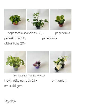
     peperomia scandens 26,-	     peperomia 
pereskifolia 30,- 		peperomia 
obtusifolia 20,-
	syngonium arrow 45,- 		
trzykrotka nanouk 18,-		syngonium 
emerald gem 
70,-/90,- 	