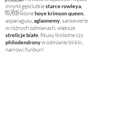
archiwum
innymi gęściutkie 
starce rowleya
, 
jak dbać o
wybarwione 
hoye krimson queen
, 
asparagusy, 
aglaonemy
, sansevierie 
w różnych odmianach, większe 
strelicje białe
, fikusy lirolistne czy 
philodendrony
 w odmianie birkin, 
narrow i funbun! 