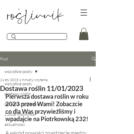
Post
wszystkie posty
11 sty 2023
1 minut(y) czytania
wszystkie posty
Dostawa roślin 11/01/2023
dostawy roślin
Pierwsza dostawa roślin w roku 
2023 przed Wami! Zobaczcie 
poradnik roślinnika
co dla Was przywieźliśmy i 
z życia roślinnika
wpadajcie na Piotrkowską 232! 
aktualności
A wśród nowości znajdziecie między 