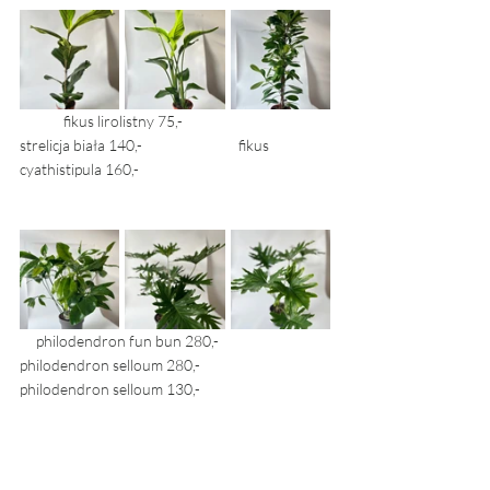
	fikus lirolistny 75,-			
strelicja biała 140,-			fikus 
cyathistipula 160,-
     philodendron fun bun 280,-	       
philodendron selloum 280,-		
philodendron selloum 130,-