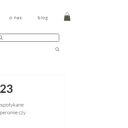
o nas
blog
023
iespotykane 
peromie czy 