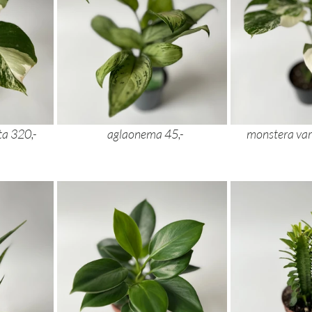
monstera variegata 320,- 			aglaonem