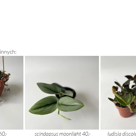
innych: 
ceropegia woodii 60,- 	
scindapsus moonlight 40,- 		ludis