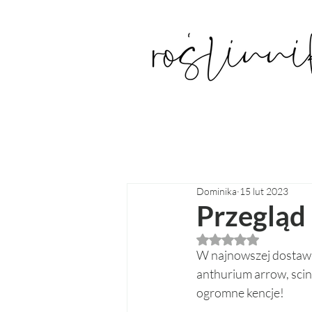
Dominika
15 lut 2023
Przegląd
Oceniono na NaN z
W najnowszej dostawie
anthurium arrow, sci
ogromne kencje! 