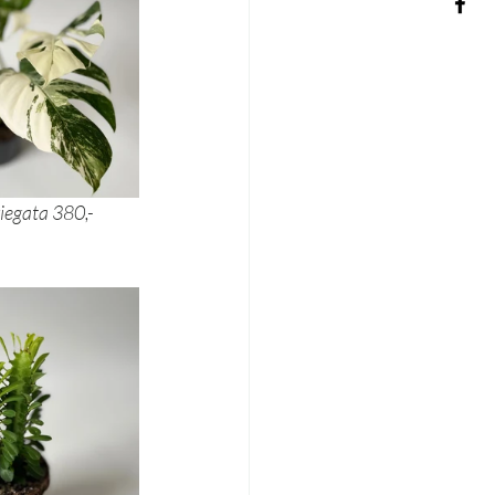
a 45,- 			monstera variegata 380,- 