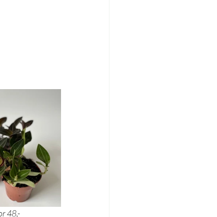
ia discolor 48,- 