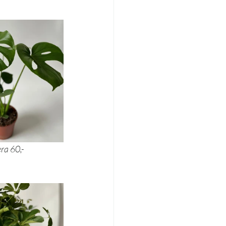
ydłokwiat 30,-			 monstera 60,-