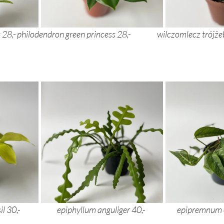
sansevieria kirkii friends 28,-	philodendron green princess 2
philodendron brasil 30,- 		epiphyllum a