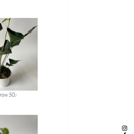
num 70,-	anthurium arrow 50,- 