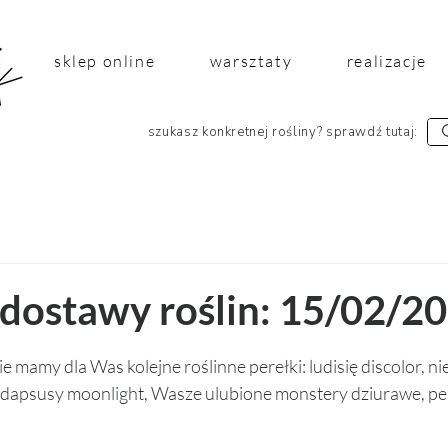
sklep online
warsztaty
realizacje
szukasz konkretnej rośliny? sprawdź tutaj:
 dostawy roślin: 15/02/2
 5 gwiazdek.
 mamy dla Was kolejne roślinne perełki: ludisię discolor, n
ndapsusy moonlight, Wasze ulubione monstery dziurawe, pe