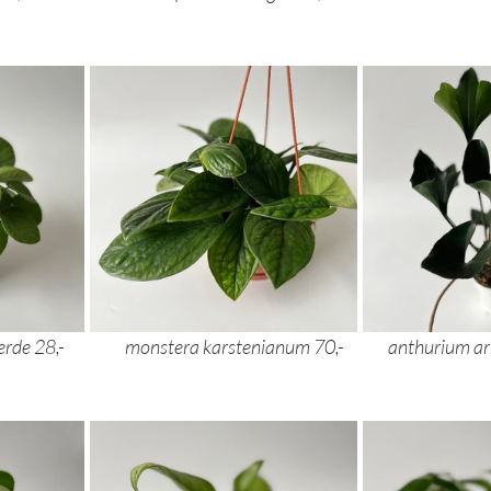
peperomia rana verde 28,- 		monstera karstenia