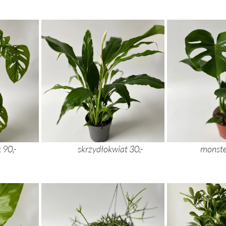
monstera monkey mask 90,- 			skrz