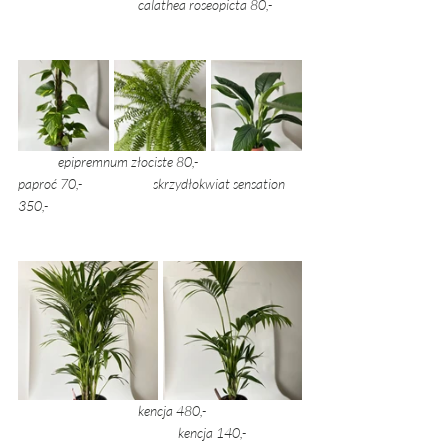
			calathea roseopicta 80,- 
epipremnum złociste 80,- 			
paproć 70,- 		     skrzydłokwiat sensation 
350,- 
kencja 480,- 	
	kencja 140,- 