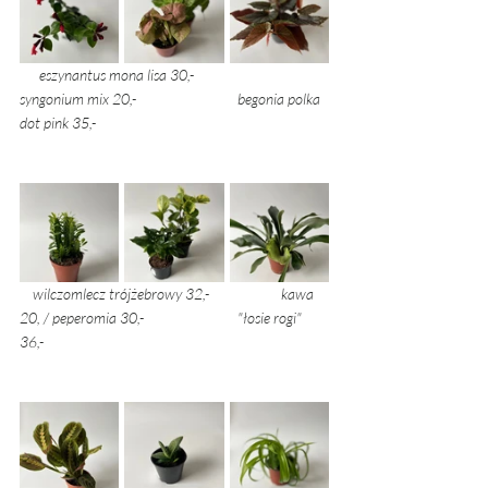
      eszynantus mona lisa 30,- 		
syngonium mix 20,- 			begonia polka 
dot pink 35,- 
    wilczomlecz trójżebrowy 32,- 		kawa 
20, / peperomia 30,-			"łosie rogi" 
36,- 