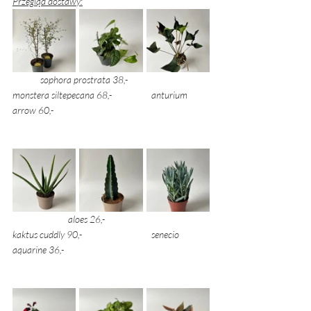
Przegląd dostawy:
sophora prostrata 38,- 
monstera siltepecana 68,- 
anturium 
arrow 60,- 
aloes 26,- 
kaktus cuddly 90,- 
senecio 
aquarine 36,- 