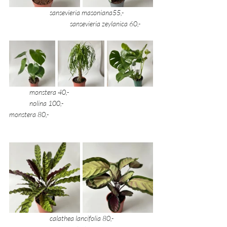
sansevieria masoniana55,- 
sansevieria zeylanica 60,- 
monstera 40,- 	
	nolina 100,- 	
monstera 80,- 
	calathea lancifolia 80,- 		