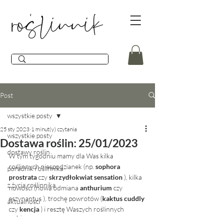
Post
wszystkie posty
25 sty 2023
1 minut(y) czytania
wszystkie posty
Dostawa roślin: 25/01/2023
dostawy roślin
W tym tygodniu mamy dla Was kilka 
roślinnych niespodzianek (np. 
sophora 
poradnik roślinnika
prostrata
 czy 
skrzydłokwiat sensation
 ), kilka 
z życia roślinnika
nowości (nowa odmiana 
anthurium 
czy 
eszynantus ), trochę powrotów (
kaktus cuddly
aktualności
czy 
kencja
 ) i resztę Waszych roślinnych 