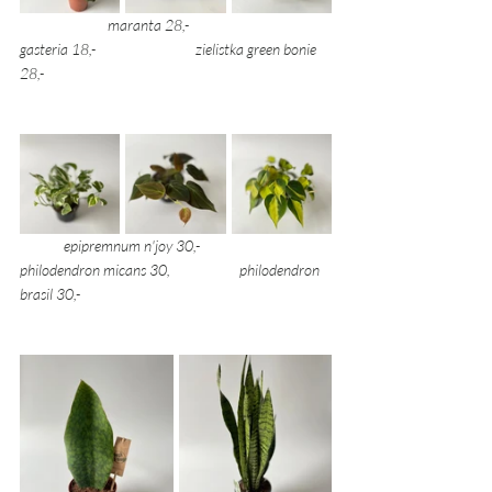
maranta 28,- 
gasteria 18,- 			zielistka green bonie 
28,- 
epipremnum n'joy 30,- 		
philodendron micans 30, 		philodendron 
brasil 30,- 