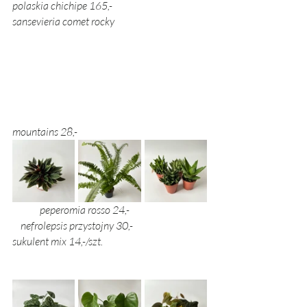
polaskia chichipe 165,- 	      
sansevieria comet rocky 				
mountains 28,-
peperomia rosso 24,-			 
    nefrolepsis przystojny 30,-		
sukulent mix 14,-/szt.