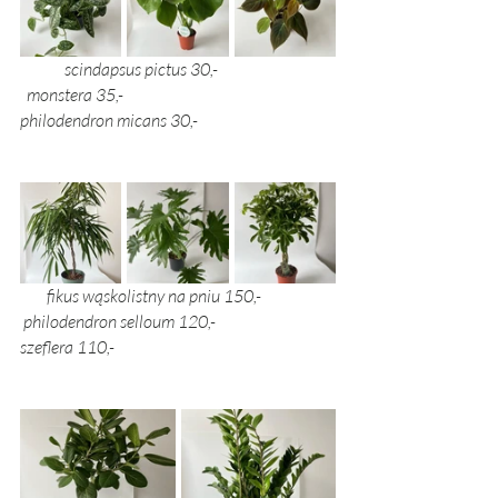
scindapsus pictus 30,-			 
  monstera 35,-				  
philodendron micans 30,-
        fikus wąskolistny na pniu 150,-        	 
 philodendron selloum 120,-		
szeflera 110,-