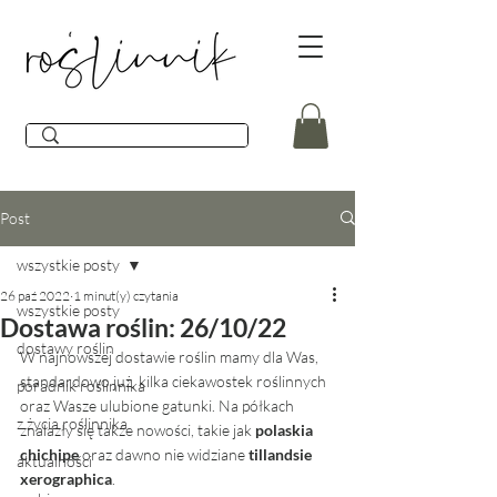
Post
wszystkie posty
26 paź 2022
1 minut(y) czytania
wszystkie posty
Dostawa roślin: 26/10/22
dostawy roślin
W najnowszej dostawie roślin mamy dla Was, 
standardowo już, kilka ciekawostek roślinnych 
poradnik roślinnika
oraz Wasze ulubione gatunki. Na półkach 
z życia roślinnika
znalazły się także nowości, takie jak 
polaskia 
chichipe
 oraz dawno nie widziane 
tillandsie 
aktualności
xerographica
. 