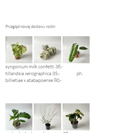
Przegląd nowej dostawy roślin: 
syngonium milk confetti 38,-	
tillandsia xerographica 35,-  
ph. 
billietiae x atabapoense 80,-