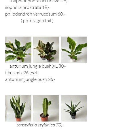
     rhaphidophora decursiva  28,-    
sophora prostrata 18,- 
philodendron verrucosum 60,- 
                  ( ph. dragon tail ) 
     anturium jungle bush XL 80,- 		
fikus mix 26,-/szt. 			
anturium jungle bush 35,- 
sansevieria zeylanica 70,- 		