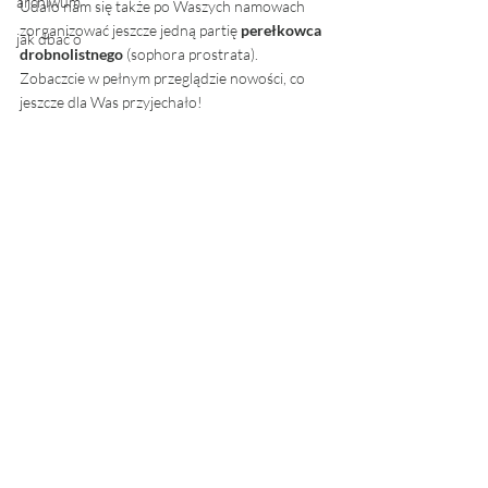
archiwum
Udało nam się także po Waszych namowach 
zorganizować jeszcze jedną partię 
perełkowca 
jak dbać o
drobnolistnego 
(sophora prostrata). 
Zobaczcie w pełnym przeglądzie nowości, co 
jeszcze dla Was przyjechało! 