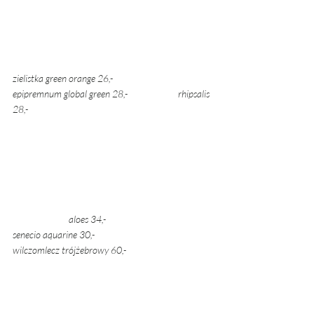
zielistka green orange 26,- 		       
epipremnum global green 28,- 	            rhipsalis 
28,- 
aloes 34,- 	
senecio aquarine 30,- 			
wilczomlecz trójżebrowy 60,- 