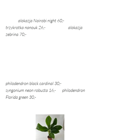
alokazja Nairobi night 60,- 		
trzykrotka nanouk 26,- 		alokazja 
zebrina 70,- 
philodendron black cardinal 30,-  
syngonium neon robusta 16,-       philodendron 
Florida green 30,- 