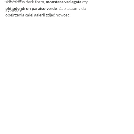
archiwum
scindapsus dark form, 
monstera variegata
 czy 
philodendron paraiso verde
. Zapraszamy do 
jak dbać o
obejrzenia całej galerii zdjęć nowości! 