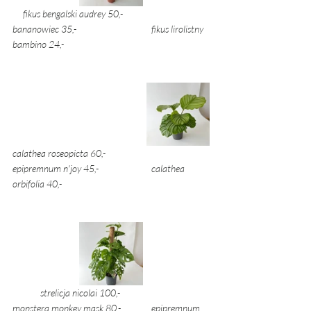
     fikus bengalski audrey 50,- 		
bananowiec 35,- 			fikus lirolistny 
bambino 24,- 
calathea roseopicta 60,- 			
epipremnum n'joy 45,- 		calathea 
orbifolia 40,- 
strelicja nicolai 100,- 	             	
monstera monkey mask 80,- 	epipremnum 