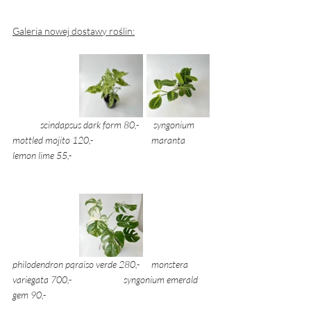
Galeria nowej dostawy roślin:
scindapsus dark form 80,- 	 syngonium 
mottled mojito 120,- 		maranta 
lemon lime 55,- 
philodendron pqraiso verde 280,- 	monstera 
variegata 700,- 		syngonium emerald 
gem 90,-