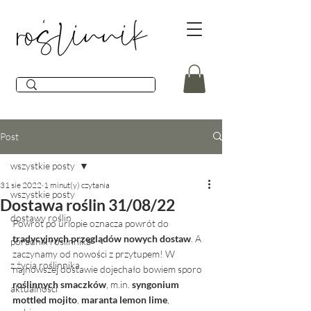
Post
wszystkie posty
31 sie 2022
1 minut(y) czytania
wszystkie posty
Dostawa roślin 31/08/22
dostawy roślin
Powrót po urlopie oznacza powrót do 
tradycyjnych przeglądów nowych dostaw
. A 
poradnik roślinnika
zaczynamy od nowości z przytupem! W 
z życia roślinnika
najnowszej dostawie dojechało bowiem sporo 
roślinnych smaczków
, m.in. 
syngonium 
aktualności
mottled mojito
, 
maranta lemon lime
, 