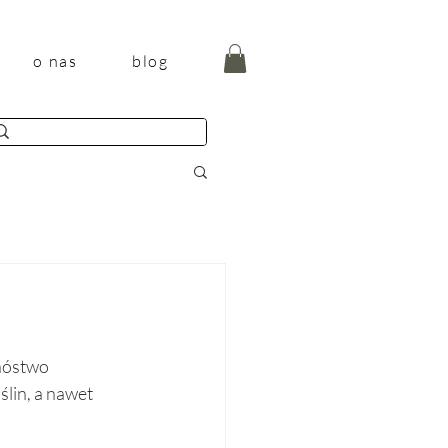
o nas
blog
nóstwo 
lin, a nawet 