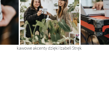
kawowe akcenty dzięki Izabeli Stręk 