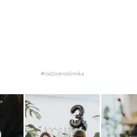
#rodziceroślinnika