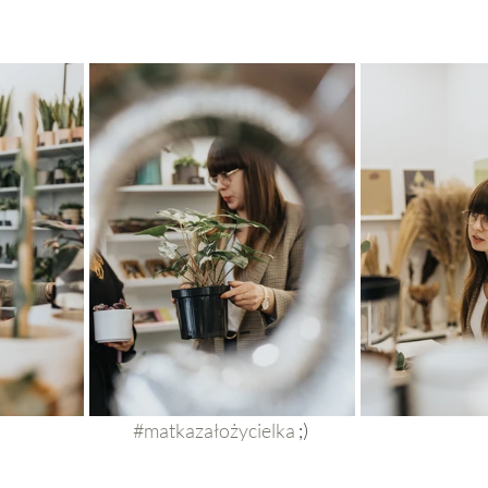
#matkazałożycielka
 ;) 