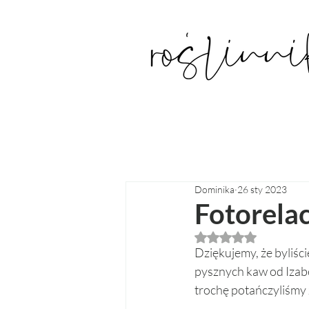
Dominika
26 sty 2023
Fotorelac
Oceniono na NaN z
Dziękujemy, że byliś
pysznych kaw od Izabe
trochę potańczyliśmy 