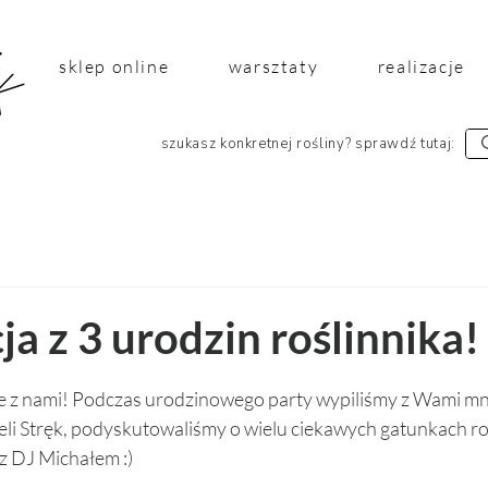
sklep online
warsztaty
realizacje
szukasz konkretnej rośliny? sprawdź tutaj:
ja z 3 urodzin roślinnika!
 5 gwiazdek.
cie z nami! Podczas urodzinowego party wypiliśmy z Wami m
li Stręk, podyskutowaliśmy o wielu ciekawych gatunkach roś
z DJ Michałem :) 