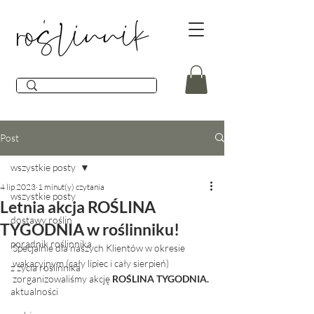
Post
wszystkie posty
4 lip 2023
1 minut(y) czytania
wszystkie posty
Letnia akcja ROŚLINA
dostawy roślin
TYGODNIA w roślinniku!
poradnik roślinnika
Specjalnie dla naszych Klientów w okresie 
wakacyjnym (cały lipiec i cały sierpień) 
z życia roślinnika
zorganizowaliśmy akcję 
ROŚLINA TYGODNIA.
aktualności