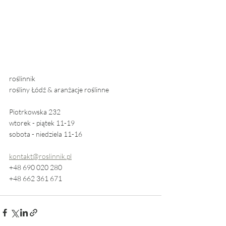
roślinnik
rośliny Łódź & aranżacje roślinne
Piotrkowska 232
wtorek - piątek 11-19
sobota - niedziela 11-16
kontakt@roslinnik.pl
+48 690 020 280
+48 662 361 671 