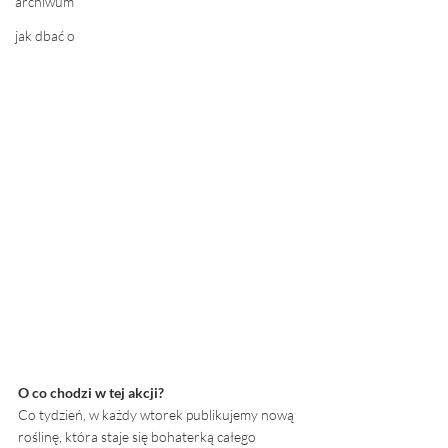
archiwum
jak dbać o
O co chodzi w tej akcji? 
Co tydzień, w każdy wtorek publikujemy nową 
roślinę, która staje się bohaterką całego 