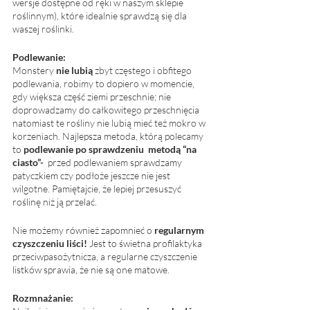
wersje dostępne od ręki w naszym sklepie 
roślinnym), które idealnie sprawdzą się dla 
waszej roślinki. 
Podlewanie:
Monstery
 nie lubią
 zbyt częstego i obfitego 
podlewania, robimy to dopiero w momencie, 
gdy większa część ziemi przeschnie; nie 
doprowadzamy do całkowitego przeschnięcia 
natomiast te rośliny nie lubią mieć też mokro w 
korzeniach. Najlepsza metoda, którą polecamy 
to 
podlewanie po sprawdzeniu  metodą “na 
ciasto”-
  przed podlewaniem sprawdzamy 
patyczkiem czy podłoże jeszcze nie jest 
wilgotne. Pamiętajcie, że lepiej przesuszyć 
roślinę niż ją przelać. 
Nie możemy również zapomnieć o 
regularnym 
czyszczeniu liści!
 Jest to świetna profilaktyka 
przeciwpasożytnicza, a regularne czyszczenie 
listków sprawia, że nie są one matowe. 
Rozmnażanie: