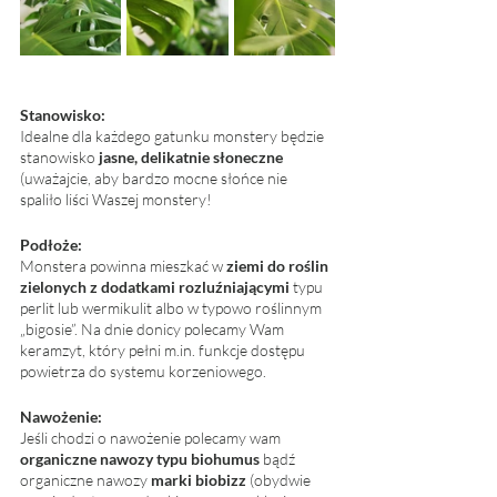
Stanowisko:
Idealne dla każdego gatunku monstery będzie 
stanowisko 
jasne, delikatnie słoneczne 
(uważajcie, aby bardzo mocne słońce nie 
spaliło liści Waszej monstery!
Podłoże:
Monstera powinna mieszkać w
 ziemi do roślin 
zielonych z dodatkami rozluźniającymi
 typu 
perlit lub wermikulit albo w typowo roślinnym 
„bigosie”. Na dnie donicy polecamy Wam 
keramzyt, który pełni m.in. funkcje dostępu 
powietrza do systemu korzeniowego.
Nawożenie:
Jeśli chodzi o nawożenie polecamy wam 
organiczne nawozy typu biohumus 
bądź 
organiczne nawozy 
marki biobizz
 (obydwie 