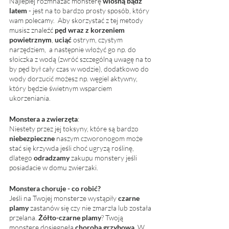
Najlepiej rozmnażać monsterę 
wiosną bądź 
latem 
- jest na to bardzo prosty sposób, który 
wam polecamy.  Aby skorzystać z tej metody 
musisz znaleźć 
pęd wraz z korzeniem 
powietrznym
, 
uciąć
 ostrym, czystym 
narzędziem,  a następnie włożyć go np. do 
słoiczka z wodą (zwróć szczególną uwagę na to 
by pęd był cały czas w wodzie), dodatkowo do 
wody dorzucić możesz np. węgiel aktywny, 
który będzie świetnym wsparciem 
ukorzeniania. 
Monstera a zwierzęta
:
Niestety przez jej toksyny, które są bardzo
niebezpieczne
 naszym czworonogom może 
stać się krzywda jeśli choć ugryzą roślinę, 
dlatego 
odradzamy
 zakupu monstery jeśli 
posiadacie w domu zwierzaki. 
Monstera choruje - co robić?
Jeśli na Twojej monsterze wystąpiły
 czarne 
plamy
 zastanów się czy nie zmarzła lub została 
przelana. 
Żółto-czarne plamy
? Twoją 
monsterę dosięgnęła 
choroba grzybowa
. W 