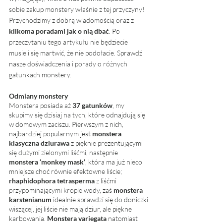
sobie zakup monstery właśnie z tej przyczyny! 
Przychodzimy z dobrą wiadomością oraz z 
kilkoma poradami jak o nią dbać
. Po 
przeczytaniu tego artykułu nie będziecie 
musieli się martwić, że nie podołacie. Sprawdź 
nasze doświadczenia i porady o różnych 
gatunkach monstery.
Odmiany monstery
Monstera posiada aż 
37 gatunków
, my 
skupimy się dzisiaj na tych, które odnajdują się 
w domowym zaciszu. Pierwszym z nich, 
najbardziej popularnym jest 
monstera 
klasyczna dziurawa
 z pięknie prezentującymi 
się dużymi zielonymi liśćmi, następnie 
monstera ‘monkey mask’
, która ma już nieco 
mniejsze choć równie efektowne liście; 
rhaphidophora tetrasperma
 z liśćmi 
przypominającymi krople wody, zaś 
monstera 
karstenianum
 idealnie sprawdzi się do doniczki 
wiszącej, jej liście nie mają dziur, ale piękne 
karbowania. 
Monstera variegata
 natomiast 