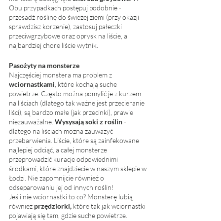
Obu przypadkach postępuj podobnie - 
przesadź roślinę do świeżej ziemi (przy okazji 
sprawdzisz korzenie), zastosuj pałeczki 
przeciwgrzybowe oraz oprysk na liście, a 
najbardziej chore liście wytnik. 
Pasożyty na monsterze
Najczęściej monstera ma problem z 
wciornastkami
, które kochają suche 
powietrze. Często można pomylić je z kurzem 
na liściach (dlatego tak ważne jest przecieranie 
liści), są bardzo małe (jak przecinki), prawie 
niezauważalne. 
Wysysają soki z roślin
 - 
dlatego na liściach można zauważyć 
przebarwienia. Liście, które są zainfekowane 
najlepiej odciąć, a całej monsterze 
przeprowadzić kuracje odpowiednimi 
środkami, które znajdziecie w naszym sklepie w 
Łodzi.
Nie zapomnijcie również o 
odseparowaniu jej od innych roślin! 
Jeśli nie wciornastki to co? Monsterę lubią 
również 
przędziorki,
 które tak jak wciornastki 
pojawiają się tam, gdzie suche powietrze. 