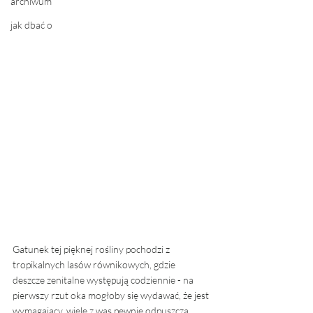
archiwum
jak dbać o
Gatunek tej pięknej rośliny pochodzi z 
tropikalnych lasów równikowych, gdzie 
deszcze zenitalne występują codziennie - na 
pierwszy rzut oka mogłoby się wydawać, że jest 
wymagający, wiele z was pewnie odpuszcza 