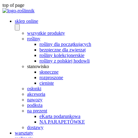
top of page
sklep online
wszystkie produkty
rośliny
rośliny dla początkujących
bezpieczne dla zwierząt
rośliny kolekcjonerskie
rośliny z polskiej hodowli
stanowisko
słoneczne
rozproszone
cieniste
osłonki
akcesoria
nawozy
podłoża
na prezent
eKarta podarunkowa
NA PARAPETÓWKĘ
dostawy
warsztaty