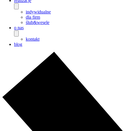
realizacje
indywidualne
dla firm
ślub&wesele
o nas
kontakt
blog