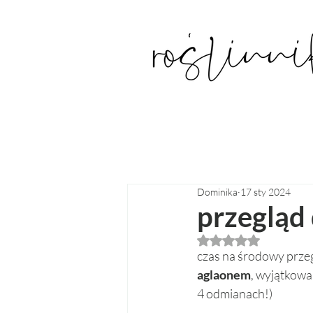
Dominika
17 sty 2024
przegląd
Oceniono na NaN z
czas na środowy prze
aglaonem
, wyjątkowa
4 odmianach!) 