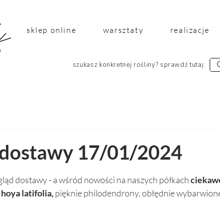
sklep online
warsztaty
realizacje
szukasz konkretnej rośliny? sprawdź tutaj:
 dostawy 17/01/2024
 5 gwiazdek.
gląd dostawy - a wśród nowości na naszych półkach 
ciekaw
 
hoya latifolia, 
pięknie philodendrony, obłędnie wybarwion