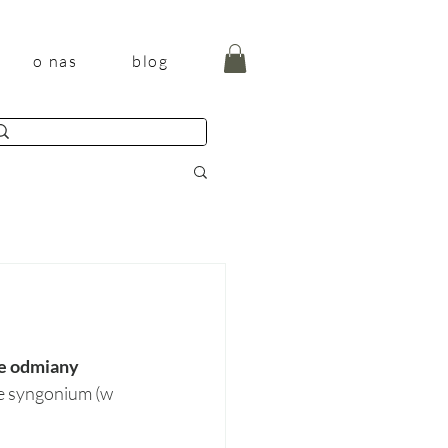
o nas
blog
e odmiany 
e syngonium (w 