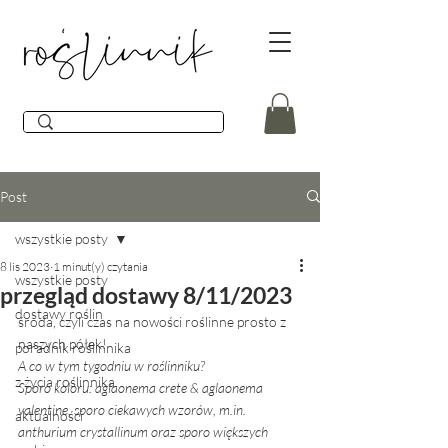
Post
wszystkie posty
8 lis 2023
1 minut(y) czytania
wszystkie posty
przegląd dostawy 8/11/2023
dostawy roślin
środa, czyli czas na nowości roślinne prosto z 
naszych półek! 
poradnik roślinnika
A co w tym tygodniu w roślinniku? 
z życia roślinnika
Sporo koloru: aglaonema crete & aglaonema 
valentine, sporo ciekawych wzorów, m.in. 
aktualności
anthurium crystallinum oraz sporo większych 