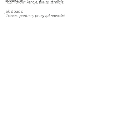
archiwum
rozmiarów: kencje, fikusy, strelicje. 
jak dbać o
Zobacz poniższy przegląd nowości. 