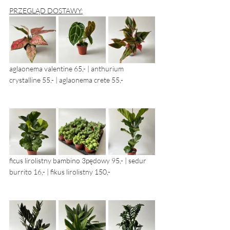
PRZEGLĄD DOSTAWY:
aglaonema valentine 65,- | anthurium 
crystalline 55,- | aglaonema crete 55,- 
ficus lirolistny bambino 3pędowy 95,- | sedur 
burrito 16,- | fikus lirolistny 150,- 