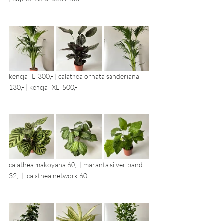
kencja "L" 300,- | calathea ornata sanderiana 
130,- | kencja "XL" 500,- 
calathea makoyana 60,- | maranta silver band 
32,- |  calathea network 60,- 