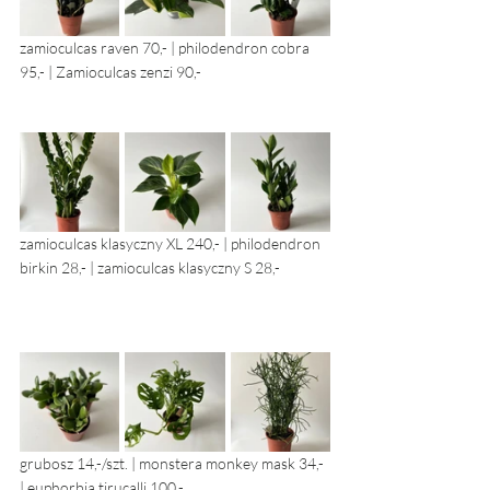
zamioculcas raven 70,- | philodendron cobra 
95,- | Zamioculcas zenzi 90,- 
zamioculcas klasyczny XL 240,- | philodendron 
birkin 28,- | zamioculcas klasyczny S 28,- 
grubosz 14,-/szt. | monstera monkey mask 34,- 
| euphorbia tirucalli 100,- 