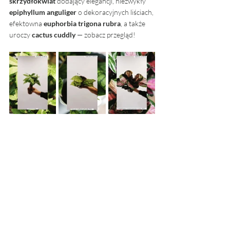
skrzydłokwiat
 dodający elegancji, niezwykły 
epiphyllum anguliger 
o dekoracyjnych liściach, 
efektowna 
euphorbia trigona rubra
, a także 
uroczy 
cactus cuddly
 — zobacz przegląd!