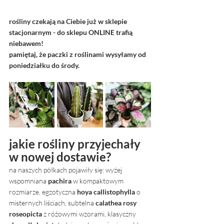
rośliny czekają na Ciebie już w sklepie 
stacjonarnym - do sklepu ONLINE trafią 
niebawem!
pamiętaj, że paczki z roślinami wysyłamy od 
poniedziałku do środy.
jakie rośliny przyjechały 
w nowej dostawie? 
na naszych półkach pojawiły się: wyżej 
wspomniana 
pachira
 w kompaktowym 
rozmiarze, egzotyczna 
hoya callistophylla 
o 
misternych liściach, subtelna 
calathea rosy 
roseopicta
 z różowymi wzorami, klasyczny 