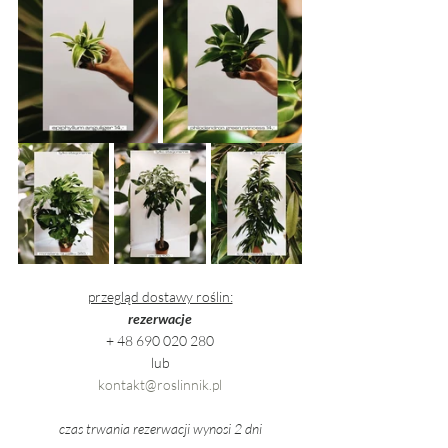
przegląd dostawy roślin:
rezerwacje
+ 48 690 020 280
lub
kontakt@roslinnik.pl
czas trwania rezerwacji wynosi 2 dni