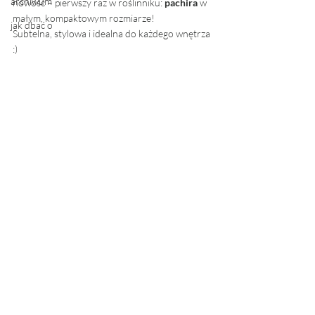
archiwum
nowość – pierwszy raz w roślinniku: 
pachira 
w 
małym, kompaktowym rozmiarze! 
jak dbać o
Subtelna, stylowa i idealna do każdego wnętrza 
:)