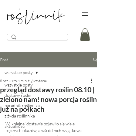
Post
wszystkie posty
8 paź 2025
1 minut(y) czytania
wszystkie posty
przegląd dostawy roślin 08.10 |
dostawy roślin
zielono nam! nowa porcja roślin
poradnik roślinnika
już na półkach
z życia roślinnika
W  kolejnej dostawie pojawiło się wiele 
aktualności
pięknych okazów, a wśród nich wyjątkowa 