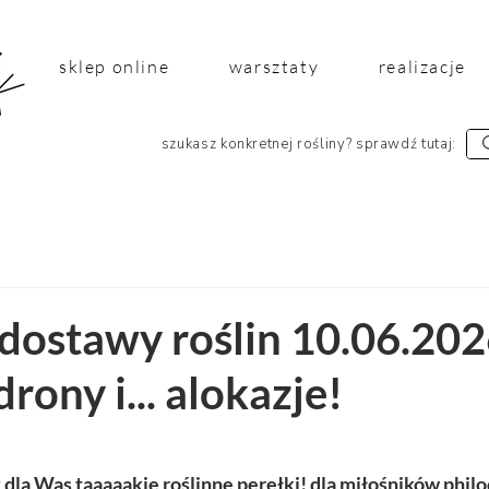
sklep online
warsztaty
realizacje
szukasz konkretnej rośliny? sprawdź tutaj:
dostawy roślin 10.06.202
rony i... alokazje!
 5 gwiazdek.
dla Was taaaaakie roślinne perełki! dla miłośników phi