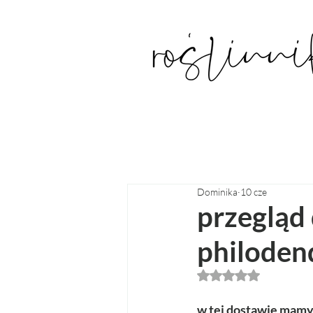
Dominika
10 cze
przegląd 
philodend
Oceniono na NaN z
w tej dostawie mamy 