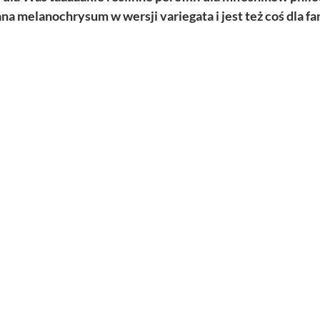
 melanochrysum w wersji variegata i jest też coś dla fanó