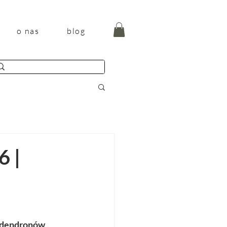
o nas
blog
6 |
lodendronów 