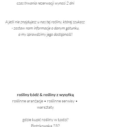
czas trwania rezerwacji wynosi 2 dni
A jeśli nie znajdujesz u nas tej rośliny, której szukasz 
- zostaw nam informacje o danym gatunku,
a my sprawdzimy jego dostępność!
rośliny Łódź & rośliny z wysyłką
roślinne aranżacje • roślinne serwisy • 
warsztaty
gdzie kupić rośliny w Łodzi?
Piotrkowska 232