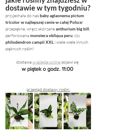
dostawie w tym tygodniu?
przyjechała do nas 
baby aglaonema pictum 
tricolor w najlepszej cenie w całej Polsce
! 
przepiękne, wręcz skórzane 
anthurium big bill
, 
perforowana 
monstera obliqua peru
, czy 
philodendron campii XXL
 i wiele wiele innych 
pięknych roślin!
dostawa 
w sklepie online
 pojawi się  
w piątek o godz. 11:00 
przegląd dostawy roślin: