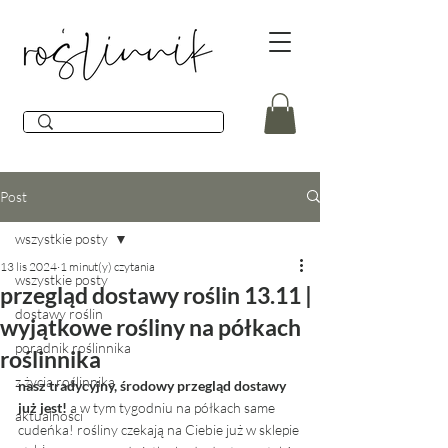
Post
wszystkie posty
13 lis 2024
1 minut(y) czytania
wszystkie posty
przegląd dostawy roślin 13.11 |
dostawy roślin
wyjątkowe rośliny na półkach
poradnik roślinnika
roślinnika
z życia roślinnika
nasz tradycyjny, środowy przegląd dostawy 
już jest! 
a w tym tygodniu na półkach same 
aktualności
cudeńka! rośliny czekają na Ciebie już w sklepie 