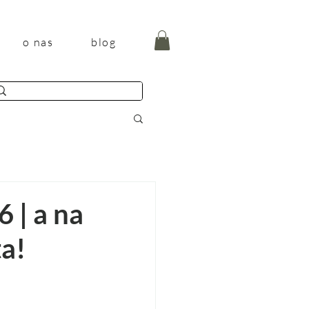
o nas
blog
 | a na
ta!