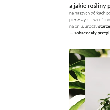
a jakie rośliny
na naszych półkach poj
pierwszy raz w roślinni
na pniu, uroczy 
starz
 — zobacz cały przegl