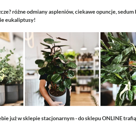
szcze? różne odmiany aspleniów, ciekawe opuncje, sedum bu
ie eukaliptusy!
iebie już w sklepie stacjonarnym - do sklepu ONLINE traf