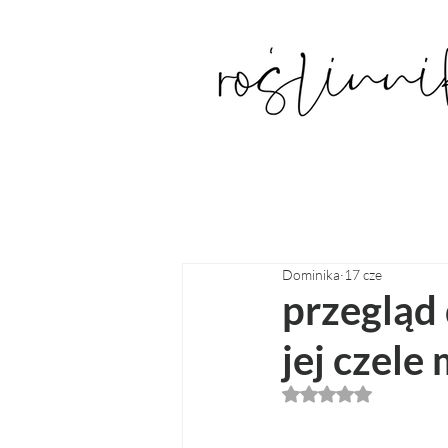
Dominika
17 cze
przegląd 
jej czele
Oceniono na NaN z