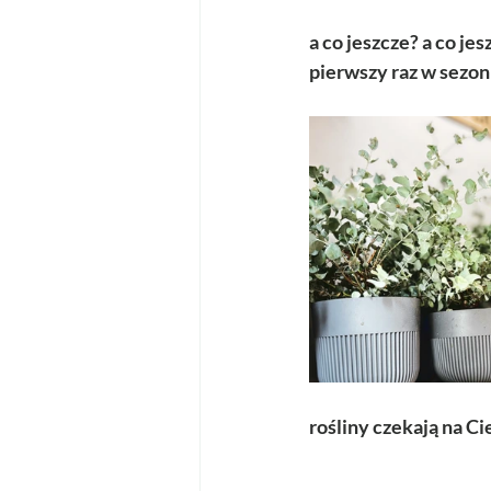
a co jeszcze? a co je
pierwszy raz w sezon
rośliny czekają na C