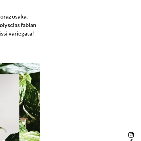
oraz osaka, 
olyscias fabian 
ssi variegata!