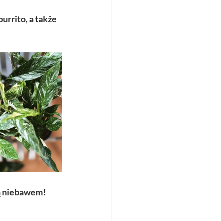
rrito, a także 
ią niebawem!