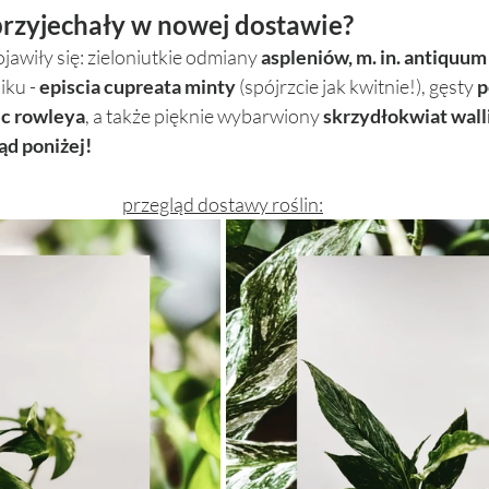
 przyjechały w nowej dostawie? 
awiły się: zieloniutkie odmiany 
aspleniów, m. in. antiquum 
ku - 
episcia cupreata minty
 (spójrzcie jak kwitnie!), gęsty 
p
ec rowleya
, a także pięknie wybarwiony 
skrzydłokwiat walli
ąd poniżej!
przegląd dostawy roślin: