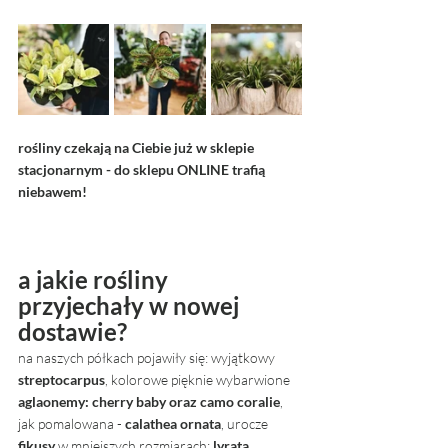
rośliny czekają na Ciebie już w sklepie 
stacjonarnym - do sklepu ONLINE trafią 
niebawem!
a jakie rośliny 
przyjechały w nowej 
dostawie? 
na naszych półkach pojawiły się: wyjątkowy 
streptocarpus
, kolorowe pięknie wybarwione 
aglaonemy: cherry baby oraz camo coralie
, 
jak pomalowana - 
calathea ornata
, urocze 
fikusy
 w mniejszych rozmiarach: 
lyrata 