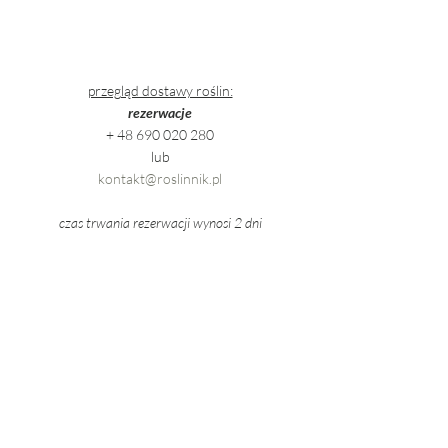
przegląd dostawy roślin:
rezerwacje
+ 48 690 020 280
lub
kontakt@roslinnik.pl
czas trwania rezerwacji wynosi 2 dni