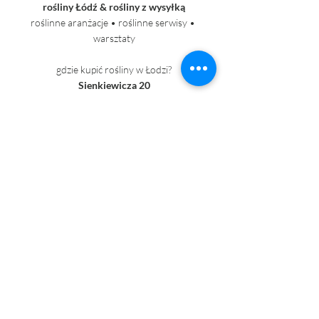
rośliny Łódź & rośliny z wysyłką
roślinne aranżacje • roślinne serwisy • 
warsztaty
gdzie kupić rośliny w Łodzi?
Sienkiewicza 20
kontakt@roslinnik.pl
+ 48 690 020 280
+48 517 682 134
dostawy roślin
Ostatnie posty
Zobacz wszystkie