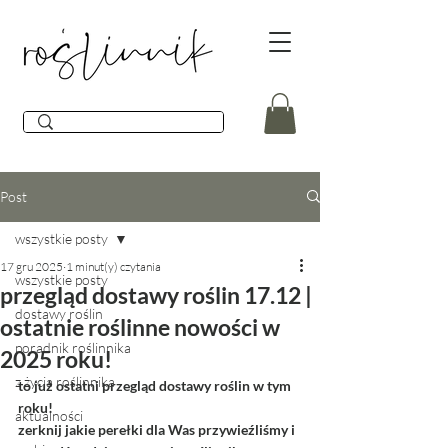
Post
wszystkie posty
17 gru 2025
1 minut(y) czytania
wszystkie posty
przegląd dostawy roślin 17.12 |
dostawy roślin
ostatnie roślinne nowości w
poradnik roślinnika
2025 roku!
z życia roślinnika
to już ostatni przegląd dostawy roślin w tym 
roku! 
aktualności
zerknij jakie perełki dla Was przywieźliśmy i 