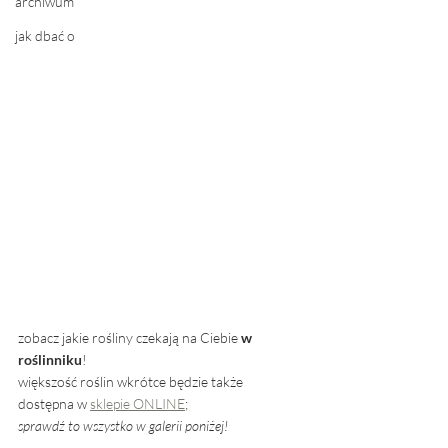
archiwum
jak dbać o
zobacz jakie rośliny czekają na Ciebie 
w 
roślinniku
!
większość roślin wkrótce będzie także 
dostępna w 
sklepie ONLINE
; 
sprawdź to wszystko w galerii poniżej! 