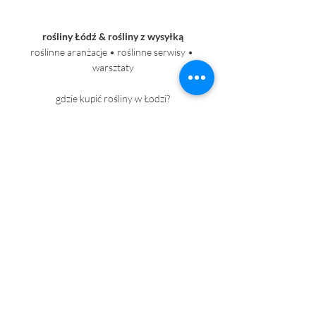
rośliny Łódź & rośliny z wysyłką
roślinne aranżacje • roślinne serwisy • 
warsztaty
gdzie kupić rośliny w Łodzi?
Piotrkowska 232
kontakt@roslinnik.pl
+ 48 690 020 280
+48 662 361 671
Ostatnie posty
Zobacz wszystkie