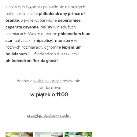
a co w tym tygodniu pojawiło się na naszych 
półkach? soczyste 
philodendrony prince of 
orange, 
pięknie wybarwione 
peperomiee 
caperata cayenne
, 
noliny
 w niedużych 
rozmiarach, Wasze ulubione 
phlebodium blue 
star
, patyczaki (
rhipsalisy
), 
monstery
 w 
różnych rozmiarach, ogromne 
lepismium 
bolivianum
 iii... filodendron duszek, czyli 
philodendron florida ghost
! 
dostawa 
w sklepie online
 pojawi się 
standardowo
w piątek o 11:00
przegląd dostawy roślin: