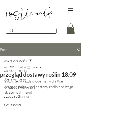
Post
wszystkie posty
18 wrz 2024
1 minut(y) czytania
wszystkie posty
przegląd dostawy roślin 18.09
dostawy roślin
a dziś, jak w każdą środę mamy dla Was 
przegląd najnowszej dostawy roślin z naszego 
poradnik roślinnika
sklepu roślinnego! 
z życia roślinnika
aktualności