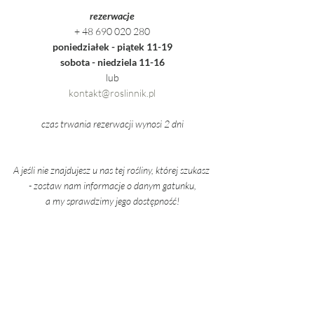
rezerwacje
+ 48 690 020 280
poniedziałek - piątek 11-19
sobota - niedziela 11-16
lub
kontakt@roslinnik.pl
czas trwania rezerwacji wynosi 2 dni
A jeśli nie znajdujesz u nas tej rośliny, której szukasz 
- zostaw nam informacje o danym gatunku,
a my sprawdzimy jego dostępność!