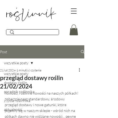
Post
wszystkie posty
21 lut 2024
1 minut(y) czytania
wszystkie posty
przegląd dostawy roślin
dostawy roślin
21/02/2024
poradnik roślinnika
nowości, roślinne nowości na naszych półkach! 
zobaczcie nasz standardowy, środowy 
z życia roślinnika
przegląd dostawy i nowe gatunki, które 
aktualności
pojawiły się w naszym sklepie - wśród nich na 
półkach dawno nie widziane nowości... pewne 