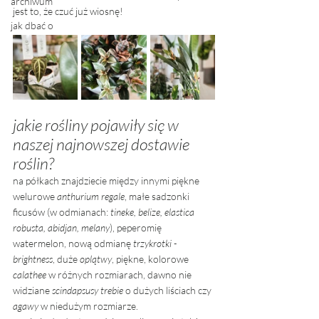
archiwum
jest to, że czuć już wiosnę! 
jak dbać o
jakie rośliny pojawiły się w 
naszej najnowszej dostawie 
roślin? 
na półkach znajdziecie między innymi piękne 
welurowe 
anthurium regale
, małe sadzonki 
ficusów (w odmianach: 
tineke, belize, elastica 
robusta, abidjan, melany
), peperomię 
watermelon, nową odmianę 
trzykrotki - 
brightness
, duże 
oplątwy
, piękne, kolorowe 
calathee
 w różnych rozmiarach, dawno nie 
widziane 
scindapsusy trebie
 o dużych liściach czy 
agawy
 w niedużym rozmiarze. 