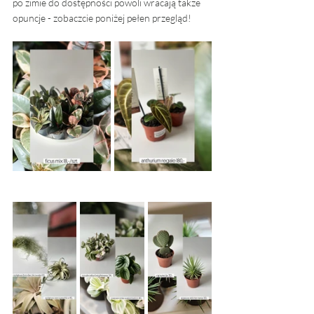
po zimie do dostępności powoli wracają także 
opuncje - zobaczcie poniżej pełen przegląd! 