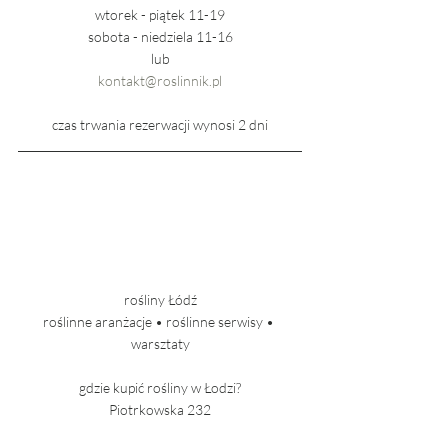
wtorek - piątek 11-19
sobota - niedziela 11-16
lub
kontakt@roslinnik.pl
czas trwania rezerwacji wynosi 2 dni
rośliny Łódź
roślinne aranżacje • roślinne serwisy • 
warsztaty
gdzie kupić rośliny w Łodzi?
Piotrkowska 232