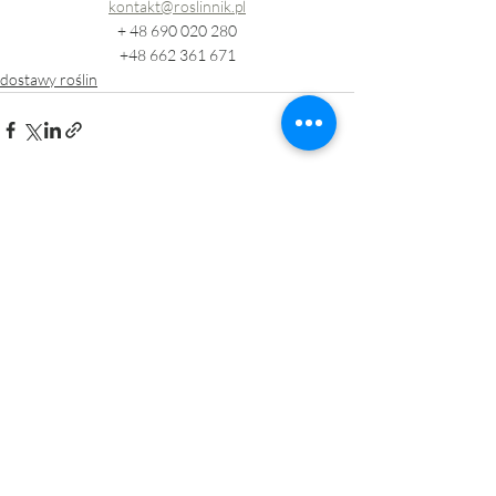
kontakt@roslinnik.pl
+ 48 690 020 280
+48 662 361 671
dostawy roślin
Ostatnie posty
Zobacz wszystkie