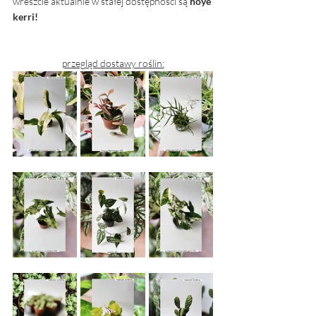
wreszcie aktualnie w stałej dostępności są 
hoye 
kerri! 
przegląd dostawy roślin: