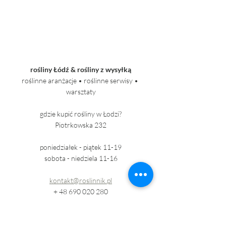
rośliny Łódź & rośliny z wysyłką
roślinne aranżacje • roślinne serwisy • 
warsztaty
gdzie kupić rośliny w Łodzi?
Piotrkowska 232
poniedziałek - piątek 11-19
sobota - niedziela 11-16
kontakt@roslinnik.pl
+ 48 690 020 280
+48 662 361 671