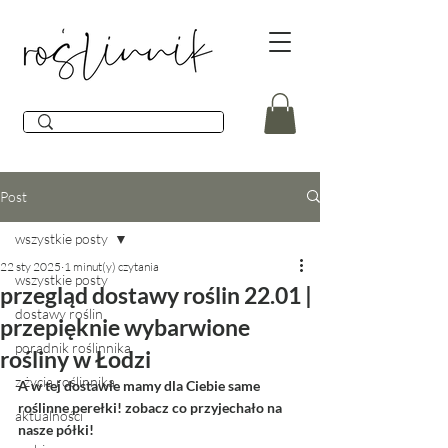
Post
wszystkie posty
22 sty 2025
1 minut(y) czytania
wszystkie posty
przegląd dostawy roślin 22.01 |
dostawy roślin
przepięknie wybarwione
poradnik roślinnika
rośliny w Łodzi
z życia roślinnika
A w tej dostawie mamy dla Ciebie same 
roślinne perełki! zobacz co przyjechało na 
aktualności
nasze półki! 