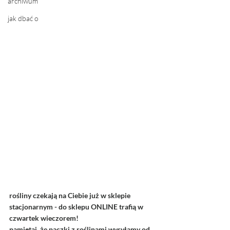
archiwum
jak dbać o
rośliny czekają na Ciebie już w sklepie 
stacjonarnym - do sklepu ONLINE trafią w 
czwartek wieczorem! 
pamiętaj, że paczki z roślinami wysyłamy od 