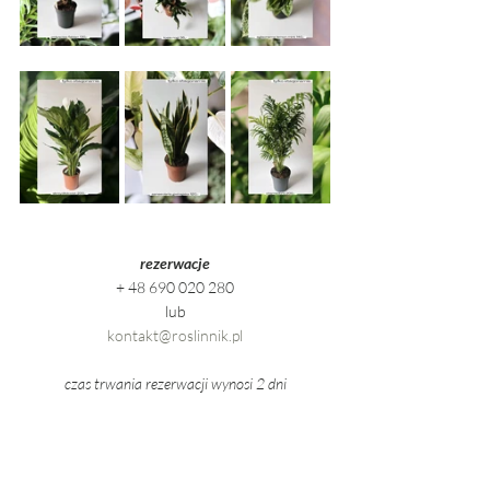
rezerwacje
+ 48 690 020 280
lub
kontakt@roslinnik.pl
czas trwania rezerwacji wynosi 2 dni