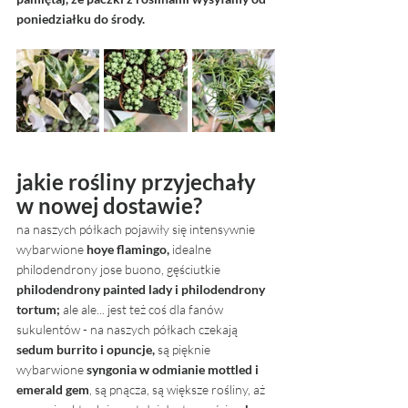
poniedziałku do środy.
jakie rośliny przyjechały 
w nowej dostawie? 
na naszych półkach pojawiły się intensywnie 
wybarwione 
hoye flamingo, 
idealne 
philodendrony jose buono, gęściutkie 
philodendrony painted lady i philodendrony 
tortum; 
ale ale... jest też coś dla fanów 
sukulentów - na naszych półkach czekają
sedum burrito i opuncje, 
są pięknie 
wybarwione 
syngonia w odmianie mottled i 
emerald gem
, są pnącza, są większe rośliny, aż 