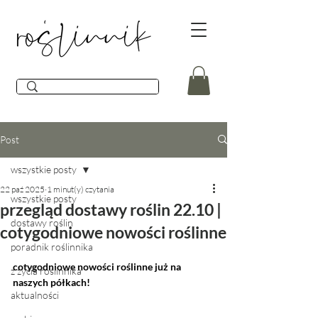
Post
wszystkie posty
22 paź 2025
1 minut(y) czytania
wszystkie posty
przegląd dostawy roślin 22.10 |
dostawy roślin
cotygodniowe nowości roślinne
poradnik roślinnika
cotygodniowe nowości roślinne już na 
z życia roślinnika
naszych półkach!
aktualności