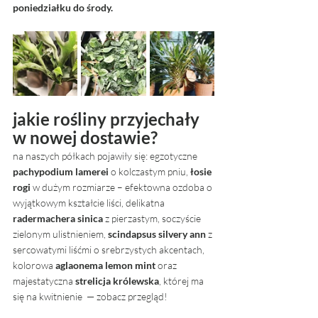
poniedziałku do środy.
jakie rośliny przyjechały 
w nowej dostawie? 
na naszych półkach pojawiły się: egzotyczne 
pachypodium lamerei
 o kolczastym pniu, 
łosie 
rogi
 w dużym rozmiarze – efektowna ozdoba o 
wyjątkowym kształcie liści, delikatna 
radermachera sinica
 z pierzastym, soczyście 
zielonym ulistnieniem, 
scindapsus silvery ann
 z 
sercowatymi liśćmi o srebrzystych akcentach, 
kolorowa 
aglaonema lemon mint 
oraz 
majestatyczna 
strelicja królewska
, której ma 
się na kwitnienie  — zobacz przegląd!