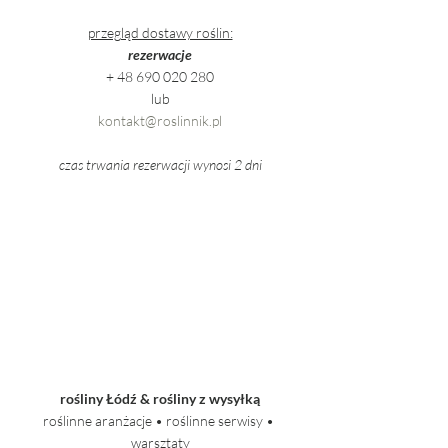
przegląd dostawy roślin:
rezerwacje
+ 48 690 020 280
lub
kontakt@roslinnik.pl
czas trwania rezerwacji wynosi 2 dni
rośliny Łódź & rośliny z wysyłką
roślinne aranżacje • roślinne serwisy • 
warsztaty