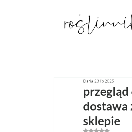
Daria
23 lip 2025
przegląd 
dostawa 
sklepie
Oceniono na NaN z