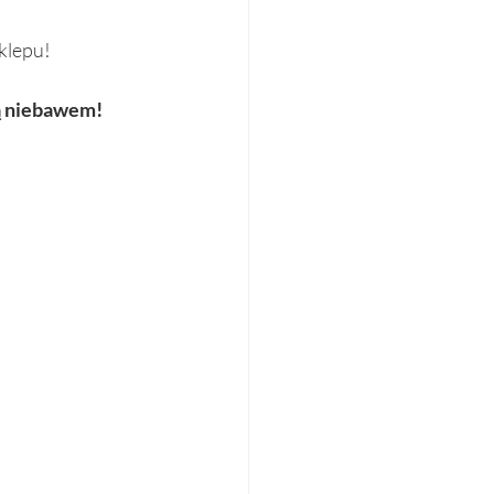
klepu!
ią niebawem!