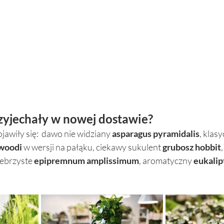
rzyjechały w nowej dostawie? 
awiły się:  dawo nie widziany 
asparagus pyramidalis
, klasy
woodi 
w wersji na pałąku, ciekawy sukulent 
grubosz hobbit
rebrzyste 
epipremnum amplissimum
, aromatyczny 
eukalip