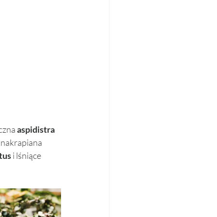
czna 
aspidistra 
, nakrapiana 
tus
 i lśniące 