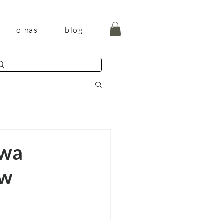
o nas
blog
owa
 w