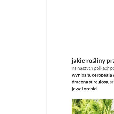
jakie rośliny p
na naszych półkach poj
wyniosła
, 
ceropegia 
dracena surculosa
, s
jewel orchid