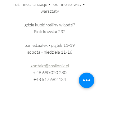
roślinne aranżacje • roślinne serwisy • 
warsztaty
gdzie kupić rośliny w Łodzi?
Piotrkowska 232
poniedziałek - piątek 11-19
sobota - niedziela 11-16
kontakt@roslinnik.pl
+ 48 690 020 280
+48 517 682 134
Ostatnie posty
Zobacz wszystkie