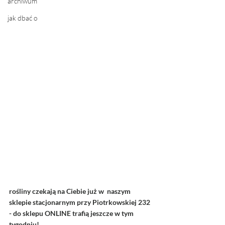
archiwum
jak dbać o
rośliny czekają na Ciebie już w  naszym 
sklepie stacjonarnym przy Piotrkowskiej 232 
- do sklepu ONLINE trafią jeszcze w tym 
tygodniu! 