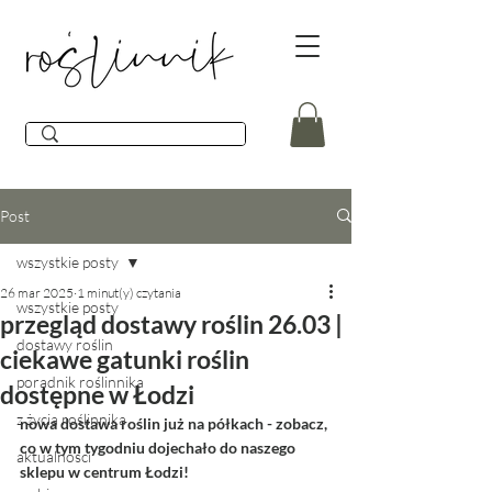
Post
wszystkie posty
26 mar 2025
1 minut(y) czytania
wszystkie posty
przegląd dostawy roślin 26.03 |
dostawy roślin
ciekawe gatunki roślin
poradnik roślinnika
dostępne w Łodzi
z życia roślinnika
nowa dostawa roślin już na półkach - zobacz, 
co w tym tygodniu dojechało do naszego 
aktualności
sklepu w centrum Łodzi! 