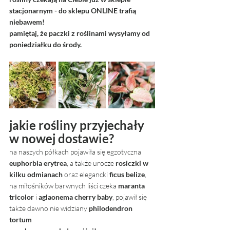
stacjonarnym - do sklepu ONLINE trafią 
niebawem!
pamiętaj, że paczki z roślinami wysyłamy od 
poniedziałku do środy.
jakie rośliny przyjechały 
w nowej dostawie? 
na naszych półkach pojawiła się egzotyczna 
euphorbia erytrea
, a także urocze 
rosiczki w 
kilku odmianach
 oraz elegancki 
ficus belize
, 
na miłośników barwnych liści czeka 
maranta 
tricolor
 i 
aglaonema cherry baby
, pojawił się 
także dawno nie widziany
 philodendron 
tortum