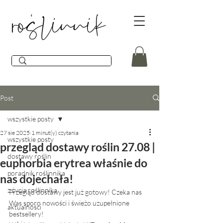
Post
wszystkie posty
27 sie 2025
1 minut(y) czytania
wszystkie posty
przegląd dostawy roślin 27.08 |
dostawy roślin
euphorbia erytrea właśnie do
poradnik roślinnika
nas dojechała!
z życia roślinnika
Przegląd dostawy jest już gotowy! Czeka nas 
Was sporo nowości i świeżo uzupełnione 
aktualności
bestsellery!