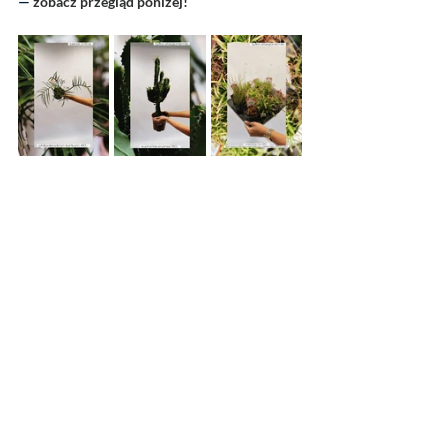
— 
zobacz przegląd poniżej!