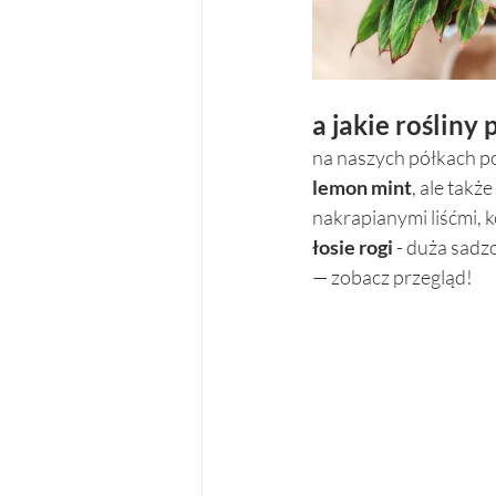
a jakie rośliny
na naszych półkach po
lemon mint
, ale także
nakrapianymi liśćmi, 
łosie rogi 
- duża sadzo
— zobacz przegląd!