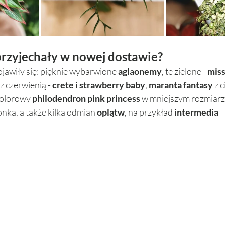
 przyjechały w nowej dostawie? 
jawiły się: pięknie wybarwione 
aglaonemy
, te zielone - 
miss 
 z czerwienią - 
crete i strawberry baby
, 
maranta fantasy
 z 
kolorowy 
philodendron pink princess
 w mniejszym rozmiarz
nka, a także kilka odmian 
oplątw
, na przykład 
intermedia