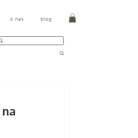
o nas
blog
 na