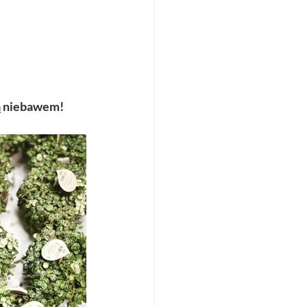
ią niebawem!