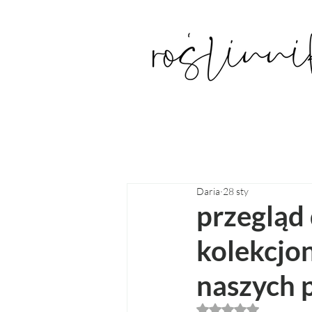
Daria
28 sty
przegląd 
kolekcjo
naszych 
Oceniono na NaN z