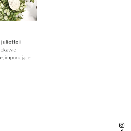
juliette i 
ciekawie 
e, imponujące 