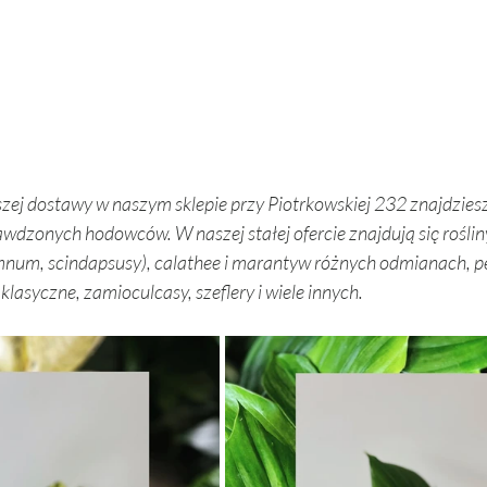
zej dostawy w naszym sklepie przy Piotrkowskiej 232 znajdziesz
wdzonych hodowców. W naszej stałej ofercie znajdują się roślin
mnum, scindapsusy), calathee i marantyw różnych odmianach, pe
klasyczne, zamioculcasy, szeflery i wiele innych.