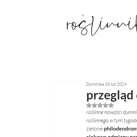
Dominika
28 lut 2024
przegląd
Oceniono na NaN z
roślinne nowości dumni
roślinnego w tym tygodn
zielone 
philodendrony
ciekawe odmiany pa