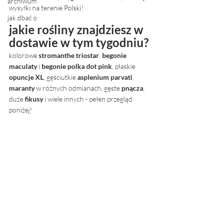
archiwum
wysyłki na terenie Polski! 
jak dbać o
jakie rośliny znajdziesz w 
dostawie w tym tygodniu?
kolorowe 
stromanthe triostar
, 
begonie 
maculaty
 i 
begonie polka dot pink
, płaskie 
opuncje XL
, gęściutkie 
asplenium parvati
, 
maranty 
w różnych odmianach, gęste 
pnącza
, 
duże 
fikusy
 i wiele innych - pełen przegląd 
poniżej! 