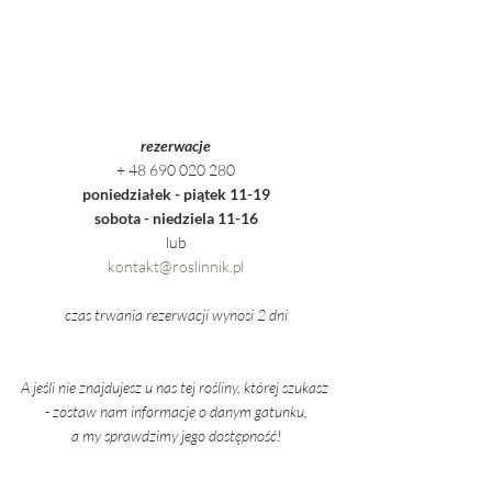
rezerwacje
+ 48 690 020 280
poniedziałek - piątek 11-19
sobota - niedziela 11-16
lub
kontakt@roslinnik.pl
czas trwania rezerwacji wynosi 2 dni
A jeśli nie znajdujesz u nas tej rośliny, której szukasz 
- zostaw nam informacje o danym gatunku,
a my sprawdzimy jego dostępność!