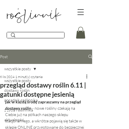
Post
wszystkie posty
6 lis 2024
1 minut(y) czytania
wszystkie posty
przegląd dostawy roślin 6.11 |
dostawy roślin
gatunki dostępne jesienią
poradnik roślinnika
jak w każdą środę zapraszamy na przegląd 
dostawy roślin
 - nowe rośliny czekają na 
z życia roślinnika
Ciebie już na półkach naszego sklepu 
aktualności
stacjonarnego, a wkrótce pojawią się także w 
sklepie ONLINE przygotowane do bezpiecznej 