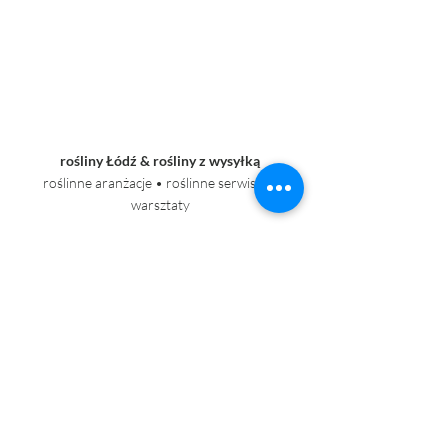
rośliny Łódź & rośliny z wysyłką
roślinne aranżacje • roślinne serwisy • 
warsztaty
gdzie kupić rośliny w Łodzi?
Piotrkowska 232
kontakt@roslinnik.pl
+ 48 690 020 280
+48 662 361 671