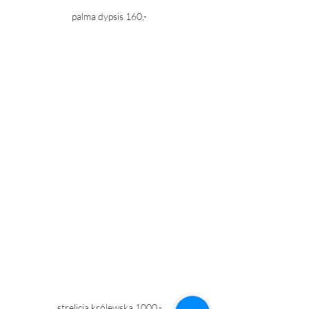
palma dypsis 160,- 
strelicja królewska 1000,- 