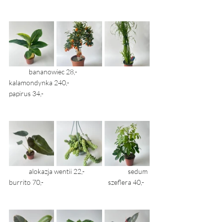
	bananowiec 28,- 			
kalamondynka 240,-				
papirus 34,- 	
	alokazja wentii 22,- 			sedum 
burrito 70,- 				szeflera 40,- 