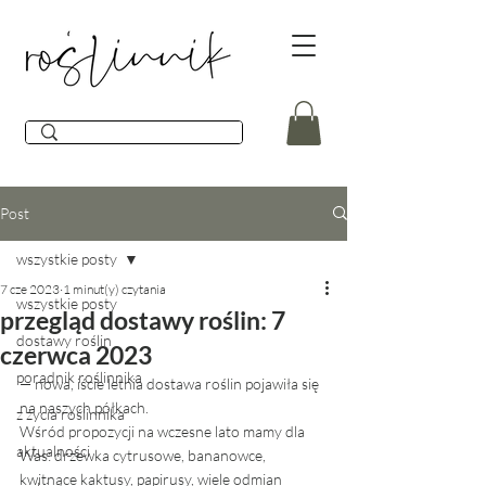
Post
wszystkie posty
7 cze 2023
1 minut(y) czytania
wszystkie posty
przegląd dostawy roślin: 7
dostawy roślin
czerwca 2023
poradnik roślinnika
— nowa, iście letnia dostawa roślin pojawiła się 
na naszych półkach.
z życia roślinnika
Wśród propozycji na wczesne lato mamy dla 
aktualności
Was: drzewka cytrusowe, bananowce, 
kwitnące kaktusy, papirusy, wiele odmian 