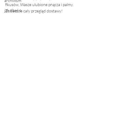
archiwum
fikusów, Wasze ulubione pnącza i palmy. 
jak dbać o
Zobaczcie cały przegląd dostawy! 