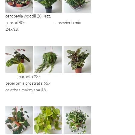
ceropegia woodii 28,-/szt. 				
paproć 80,- 			sansevieria mix 
24,-/szt. 
	maranta 28,- 			
peperomia prostrata 65,- 			
calathea makoyana 48,- 