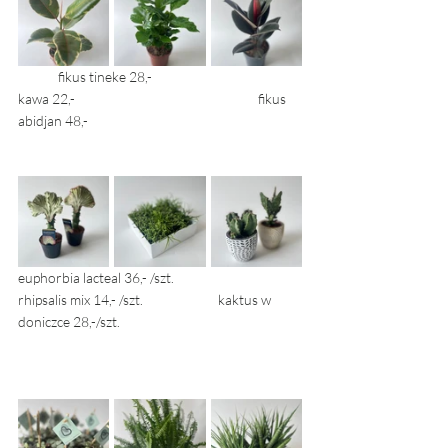
	fikus tineke 28,-				
kawa 22,- 					fikus 
abidjan 48,- 
euphorbia lacteal 36,- /szt. 		
rhipsalis mix 14,- /szt. 		kaktus w 
doniczce 28,-/szt. 