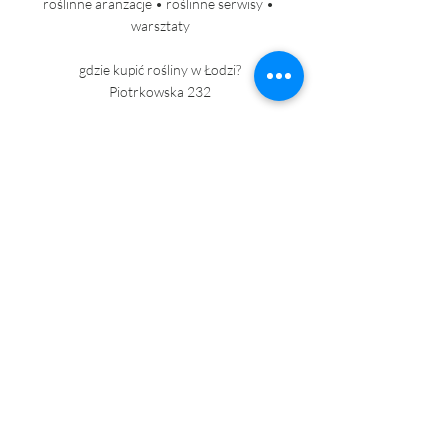
roślinne aranżacje • roślinne serwisy • 
warsztaty
gdzie kupić rośliny w Łodzi?
Piotrkowska 232
kontakt@roslinnik.pl
+ 48 690 020 280
+48 662 361 671
dostawy roślin
Ostatnie posty
Zobacz wszystkie