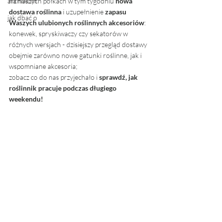
archiwum
na naszych półkach w tym tygodniu
 nowa 
dostawa roślinna
 i uzupełnienie 
zapasu 
jak dbać o
Waszych ulubionych roślinnych akcesoriów
: 
konewek, spryskiwaczy czy sekatorów w 
różnych wersjach - dzisiejszy przegląd dostawy 
obejmie zarówno nowe gatunki roślinne, jak i 
wspomniane akcesoria;
zobacz co do nas przyjechało i 
sprawdź, jak 
roślinnik pracuje podczas długiego 
weekendu! 