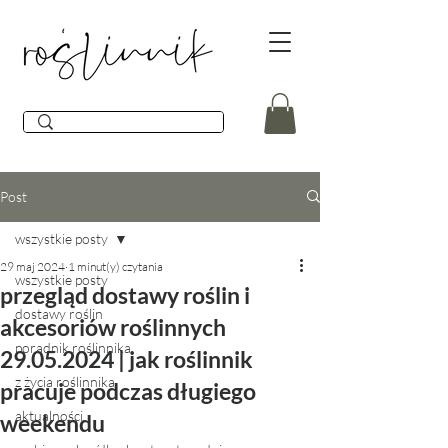
Post
wszystkie posty
29 maj 2024
1 minut(y) czytania
wszystkie posty
przegląd dostawy roślin i
dostawy roślin
akcesoriów roślinnych
poradnik roślinnika
29.05.2024 | jak roślinnik
z życia roślinnika
pracuje podczas długiego
aktualności
weekendu