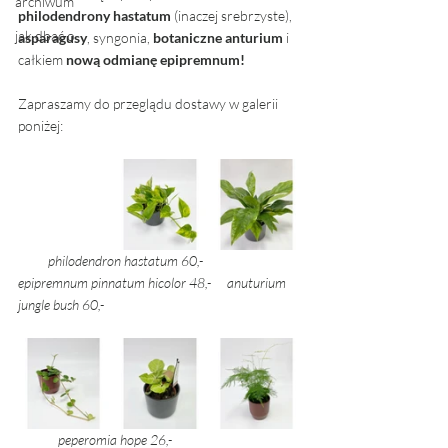
archiwum
philodendrony hastatum
 (inaczej srebrzyste), 
jak dbać o
asparagusy
, syngonia, 
botaniczne anturium
 i 
całkiem 
nową odmianę epipremnum!
Zapraszamy do przeglądu dostawy w galerii 
poniżej: 
          philodendron hastatum 60,-	        
epipremnum pinnatum hicolor 48,-	   anuturium 
jungle bush 60,-
	peperomia hope 26,-			