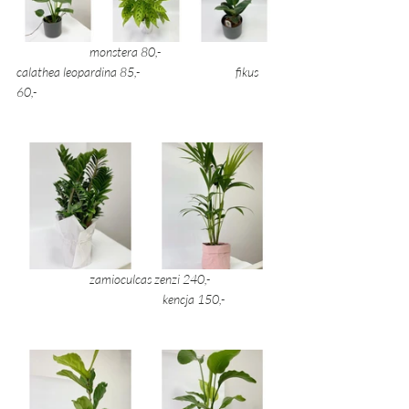
 		monstera 80,- 			
calathea leopardina 85,- 		           	fikus 
60,-
zamioculcas zenzi 240,- 
	            	kencja 150,- 