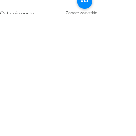
Ostatnie posty
Zobacz wszystkie
0.0 / 5 (0)
Komentarze