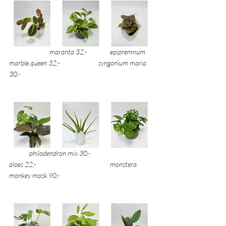
maranta 32,- 		epipremnum 
marble queen 32,- 	                   syngonium maria 
30,- 
philodendron mix 30,- 			
aloes 22,- 				monstera 
monkey mask 90,-