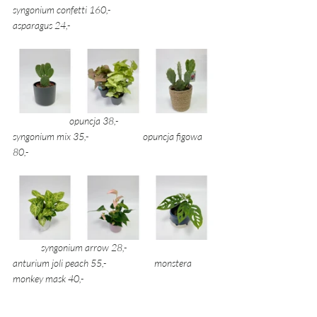
syngonium confetti 160,- 			
asparagus 24,- 
opuncja 38,- 	
syngonium mix 35,- 
opuncja figowa 
80,- 
syngonium arrow 28,- 			
anturium joli peach 55,- 		monstera 
monkey mask 40,- 