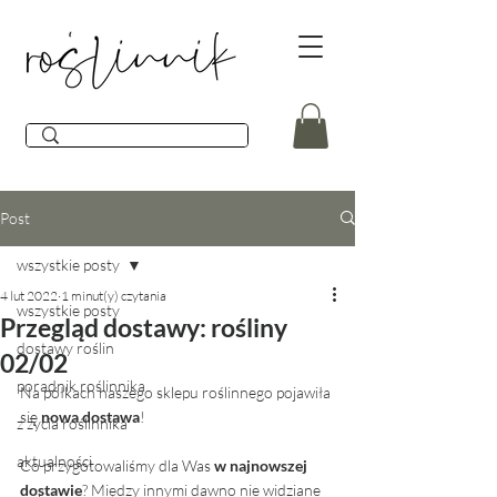
Post
wszystkie posty
4 lut 2022
1 minut(y) czytania
wszystkie posty
Przegląd dostawy: rośliny
dostawy roślin
02/02
poradnik roślinnika
Na półkach naszego sklepu roślinnego pojawiła 
się 
nowa dostawa
! 
z życia roślinnika
aktualności
Co przygotowaliśmy dla Was 
w najnowszej 
dostawie
? Między innymi dawno nie widziane 