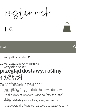
Post
wszystkie posty
12 maj 2021
1 minut(y) czytania
wszystkie posty
przegląd dostawy: rośliny
dostawy roślin
12/05/21
poradnik roślinnika
Zaktualizowano:
21 maj 2024
na półki roślinnika dotarła nowa dostawa 
z życia roślinnika
roślin doniczkowych. wiosna (czy też lato) 
aktualności
rozgościła się na dobre, a my możemy 
przywozić dla Was coraz to ciekawsze gatunki 