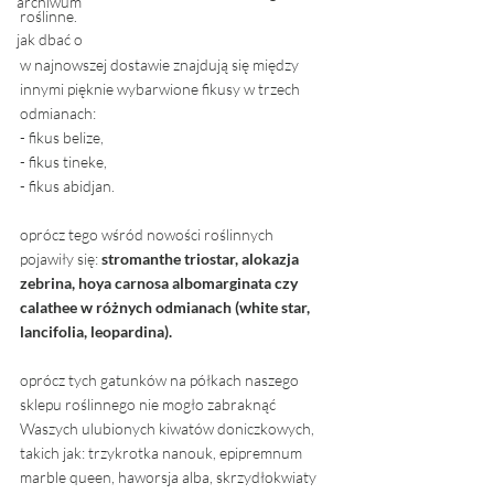
archiwum
roślinne. 
jak dbać o
w najnowszej dostawie znajdują się między 
innymi pięknie wybarwione fikusy w trzech 
odmianach:
- fikus belize,
- fikus tineke, 
- fikus abidjan. 
oprócz tego wśród nowości roślinnych 
pojawiły się: 
stromanthe triostar, alokazja 
zebrina, hoya carnosa albomarginata czy 
calathee w różnych odmianach (white star, 
lancifolia, leopardina). 
oprócz tych gatunków na półkach naszego 
sklepu roślinnego nie mogło zabraknąć 
Waszych ulubionych kiwatów doniczkowych, 
takich jak: trzykrotka nanouk, epipremnum 
marble queen, haworsja alba, skrzydłokwiaty 