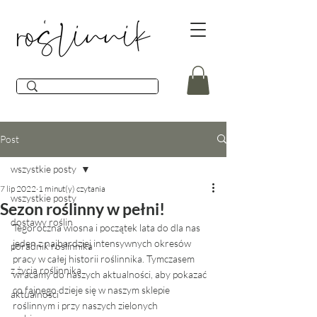
Post
wszystkie posty
7 lip 2022
1 minut(y) czytania
wszystkie posty
Sezon roślinny w pełni!
dostawy roślin
Tegoroczna wiosna i początek lata do dla nas 
jeden z najbardziej intensywnych okresów 
poradnik roślinnika
pracy w całej historii roślinnika. Tymczasem 
z życia roślinnika
wracamy do naszych aktualności, aby pokazać 
co fajnego dzieje się w naszym sklepie 
aktualności
roślinnym i przy naszych zielonych 