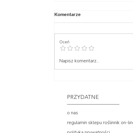
Komentarze
Oceń
przegląd dostawy roślin
Napisz komentarz...
05.08.2026 | team
philodendron czy aglaonema?
PRZYDATNE
o nas
regulamin sklepu roślinnik on-li
polityka prywatności