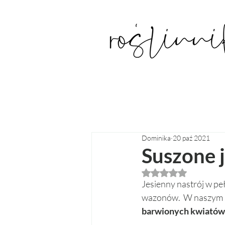
Dominika
20 paź 2021
Suszone 
Oceniono na NaN z
Jesienny nastrój w pe
wazonów.  W naszym sk
barwionych kwiatów 