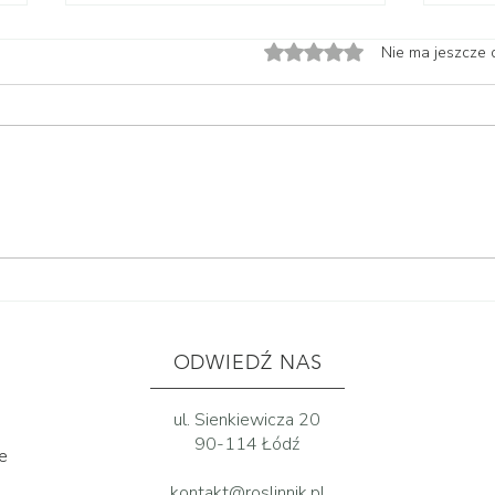
Oceniono na 0 z 5 gwiazdek
Nie ma jeszcze 
przegląd dostawy roślin
prze
29.07.2026 | nowości na
22.07
półkach roślinnika
lubi
ODWIEDŹ NAS
ul. Sienkiewicza 20
90-114 Łódź
ne
kontakt@roslinnik.pl