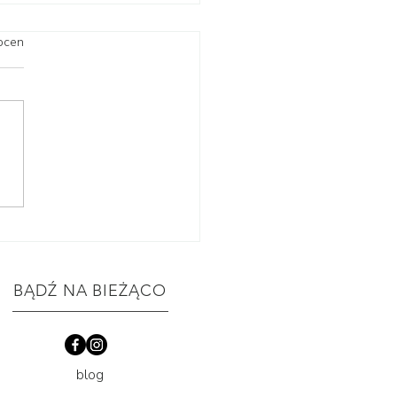
.
ocen
gląd dostawy roślin
.2026 | rośliny znane i
ane
BĄDŹ NA BIEŻĄCO
blog