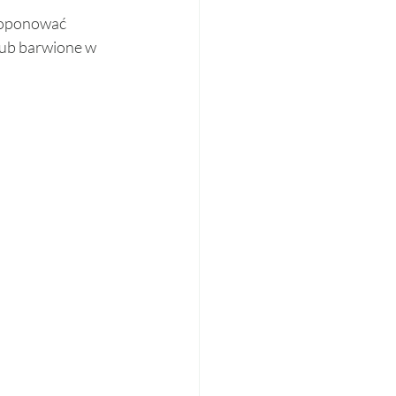
roponować 
lub barwione w 