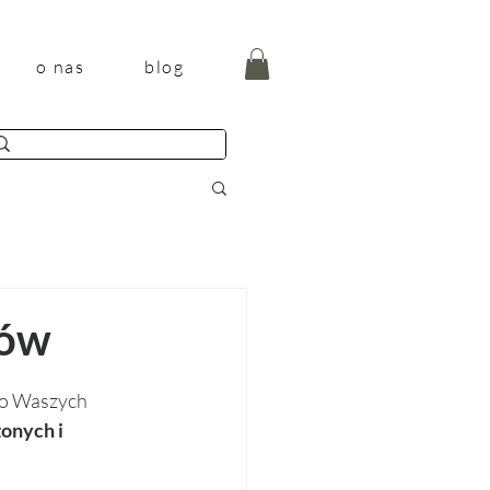
o nas
blog
nów
o Waszych 
onych i 