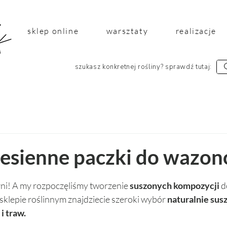
sklep online
warsztaty
realizacje
szukasz konkretnej rośliny? sprawdź tutaj:
jesienne paczki do wazo
 5 gwiazdek.
łni! A my rozpoczęliśmy tworzenie 
suszonych kompozycji 
d
lepie roślinnym znajdziecie szeroki wybór 
naturalnie susz
i traw.