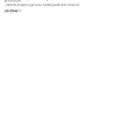
archiwum
zielone propozycje oraz kolekcjonerskie smaczki 
jak dbać o
roślinne! 