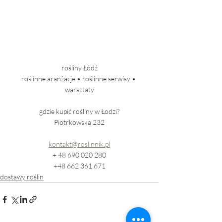
rośliny Łódź
roślinne aranżacje • roślinne serwisy • 
warsztaty
gdzie kupić rośliny w Łodzi?
Piotrkowska 232
kontakt@roslinnik.pl
+ 48 690 020 280
+48 662 361 671
dostawy roślin