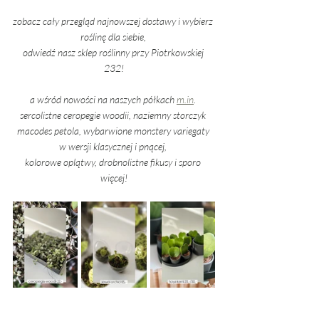
zobacz cały przegląd najnowszej dostawy i wybierz 
roślinę dla siebie, 
odwiedź nasz sklep roślinny przy Piotrkowskiej 
232!
a wśród nowości na naszych półkach 
m.in
. 
sercolistne ceropegie woodii, naziemny storczyk 
macodes petola, wybarwione monstery variegaty 
w wersji klasycznej i pnącej, 
kolorowe oplątwy, drobnolistne fikusy i sporo 
więcej!