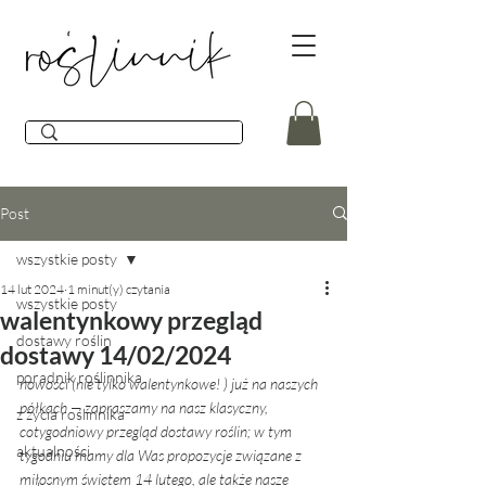
Post
wszystkie posty
14 lut 2024
1 minut(y) czytania
wszystkie posty
walentynkowy przegląd
dostawy roślin
dostawy 14/02/2024
poradnik roślinnika
nowości (nie tylko walentynkowe! ) już na naszych 
półkach 
— zapraszamy na nasz klasyczny, 
z życia roślinnika
cotygodniowy przegląd dostawy roślin; w tym 
aktualności
tygodniu mamy dla Was propozycje związane z 
miłosnym świętem 14 lutego, ale także nasze 