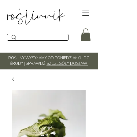
ROŚLINY WYSYŁAMY OD PONIEDZIAŁKU DO
ŚRODY | SPRAWDŹ
SZCZEGÓŁY DOSTAW