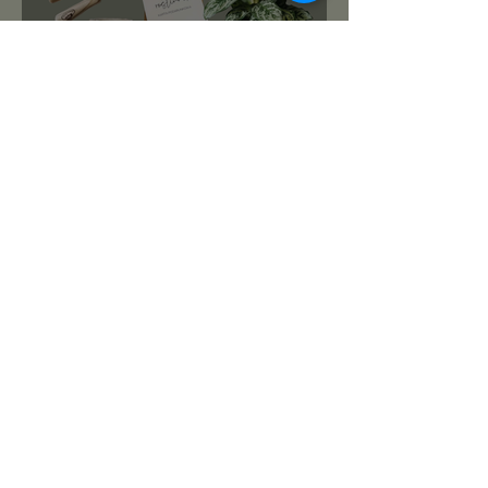
roślinnikowy prezentownik
2025
PREZENTY NA ŚWIĘTA:
TOP 10 PREZENTÓW DLA
MIŁOŚNIKA ROŚLIN