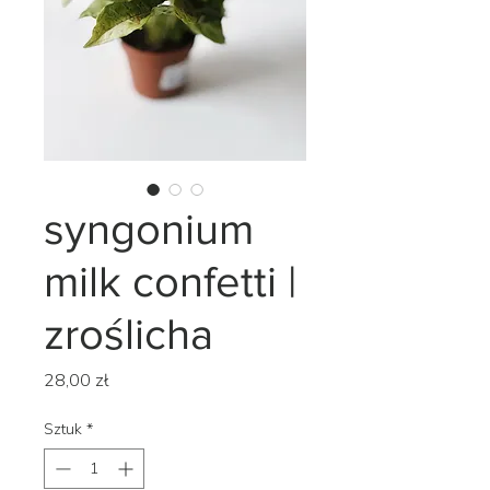
syngonium
milk confetti |
zroślicha
Cena
28,00 zł
Sztuk
*