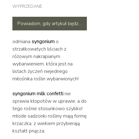
WYPRZEDANE
Powiadom, gdy artykuł będzie dostępny
odmiana
syngonium
o
strzałkowatych liściach z
różowym nakrapianym
wybarwieniem, która jest na
listach życzeń niejednego
miłośnika roślin wybarwionych!
syngonium milk confetti
nie
sprawia kłopotów w uprawie, a do
tego rośnie stosunkowo szybko!
młode sadzonki rośliny mają formę
krzaczka, z wiekiem przybierają
kształt pnącza;