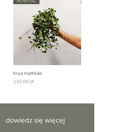
NOWOŚĆ
NOWOŚĆ
hoya mathilde
hoya erythrina
Cena
Cena
120,00 zł
120,00 zł
dowiedz się więcej