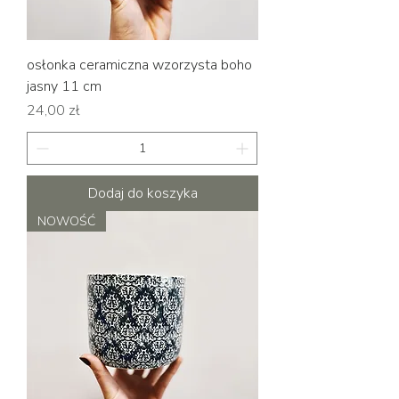
osłonka ceramiczna wzorzysta boho
jasny 11 cm
Cena
24,00 zł
Dodaj do koszyka
NOWOŚĆ