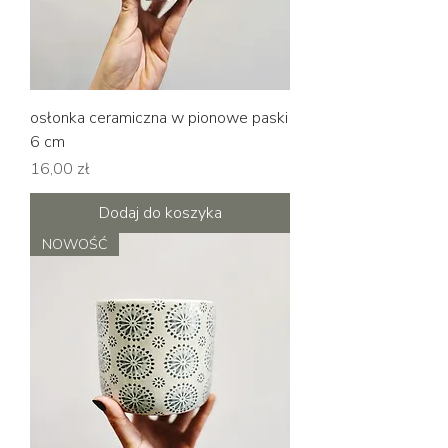
osłonka ceramiczna w pionowe paski
6 cm
Cena
16,00 zł
Dodaj do koszyka
NOWOŚĆ