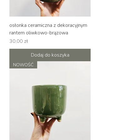
osłonka ceramiczna z dekoracyjnym
rantem oliwkowo-brązowa
Cena
30,00 zł
Dodaj do koszyka
NOWOŚĆ