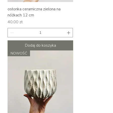
osłonka ceramiczna zielona na
nóżkach 12 cm
Cena
40,00 zł
Dodaj do koszyka
NOWOŚĆ