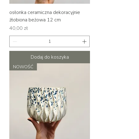
osłonka ceramiczna dekoracyjnie
żłobiona beżowa 12 cm
Cena
40,00 zł
Dodaj do koszyka
NOWOŚĆ