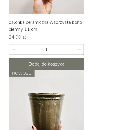
osłonka ceramiczna wzorzysta boho
ciemny 11 cm
Cena
24,00 zł
Dodaj do koszyka
NOWOŚĆ