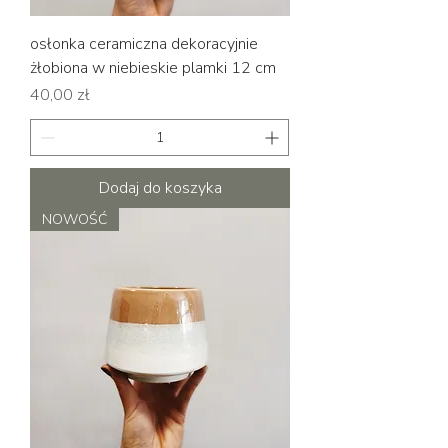
osłonka ceramiczna dekoracyjnie
żłobiona w niebieskie plamki 12 cm
Cena
40,00 zł
Dodaj do koszyka
NOWOŚĆ