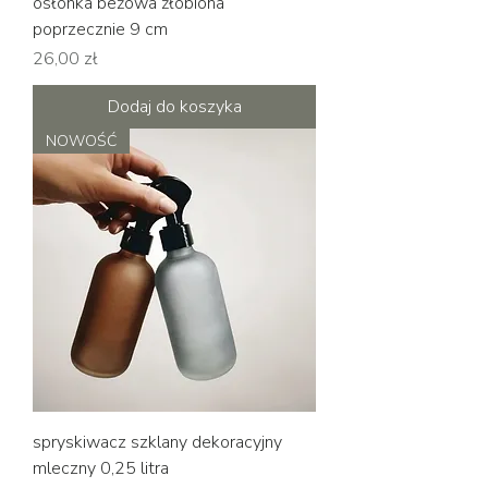
osłonka beżowa żłobiona
poprzecznie 9 cm
Cena
26,00 zł
Dodaj do koszyka
NOWOŚĆ
spryskiwacz szklany dekoracyjny
mleczny 0,25 litra