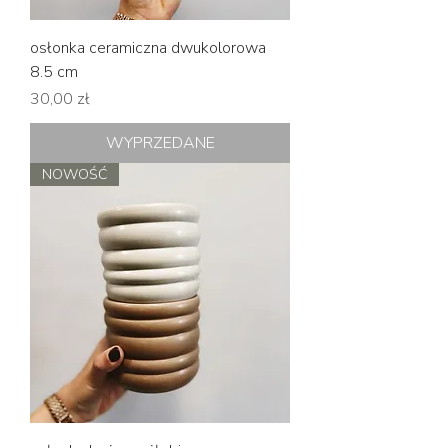
osłonka ceramiczna dwukolorowa
8.5 cm
Cena
30,00 zł
WYPRZEDANE
NOWOŚĆ