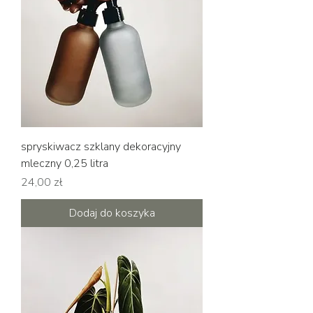
spryskiwacz szklany dekoracyjny
mleczny 0,25 litra
Cena
24,00 zł
Dodaj do koszyka