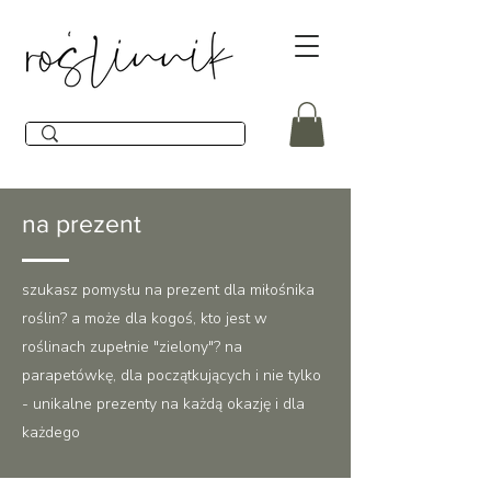
na prezent
szukasz pomysłu na prezent dla miłośnika
roślin? a może dla kogoś, kto jest w
roślinach zupełnie "zielony"? na
parapetówkę, dla początkujących i nie tylko
- unikalne prezenty na każdą okazję i dla
każdego