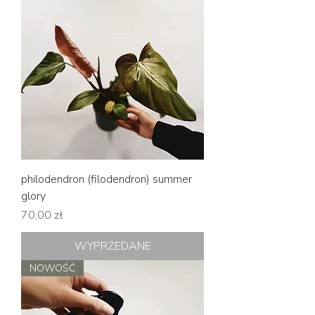
philodendron (filodendron) summer
glory
Cena
70,00 zł
WYPRZEDANE
NOWOŚĆ