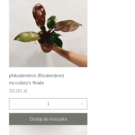
philodendron (filodendron)
mccolley's finale
Cena
30,00 zł
Dodaj do koszyka