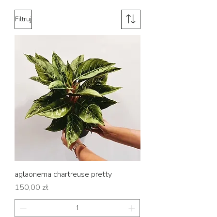
Filtruj
aglaonema chartreuse pretty
Cena
150,00 zł