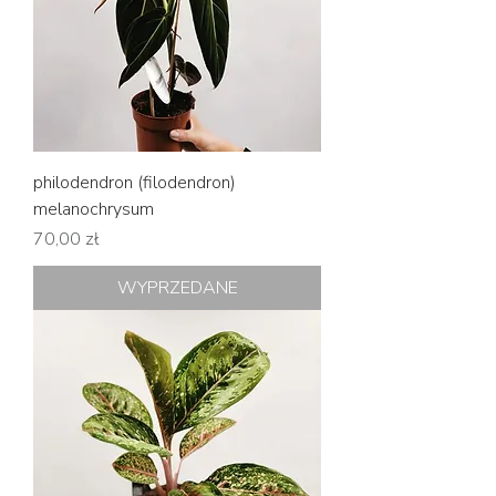
philodendron (filodendron)
melanochrysum
Cena
70,00 zł
WYPRZEDANE