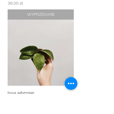
Cena
36,00 zł
WYPRZEDANE
hoya wibergiae
Cena
16,00 zł
WYPRZEDANE