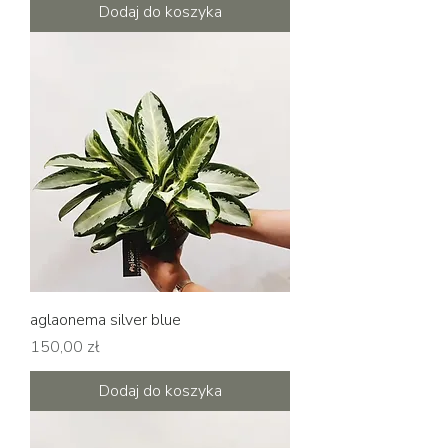
Dodaj do koszyka
aglaonema silver blue
Cena
150,00 zł
Dodaj do koszyka