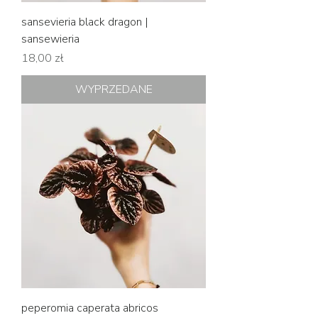
sansevieria black dragon |
sansewieria
Cena
18,00 zł
WYPRZEDANE
peperomia caperata abricos