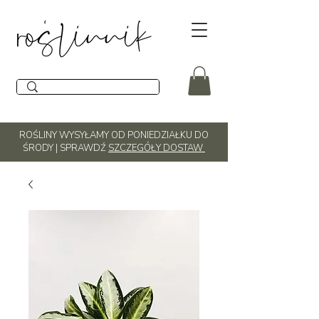
ROŚLINY WYSYŁAMY OD PONIEDZIAŁKU DO
ŚRODY | SPRAWDŹ
SZCZEGÓŁY DOSTAW