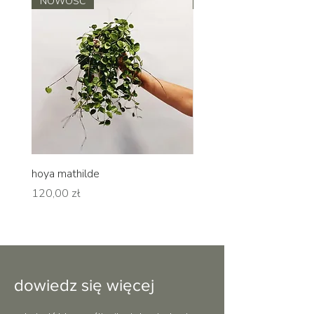
NOWOŚĆ
NOWOŚĆ
hoya mathilde
hoya erythrina
Cena
Cena
120,00 zł
120,00 zł
dowiedz się więcej