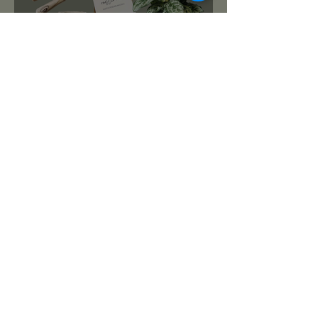
roślinnikowy prezentownik
2025
PREZENTY NA ŚWIĘTA:
TOP 10 PREZENTÓW DLA
MIŁOŚNIKA ROŚLIN