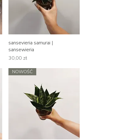
Podgląd
sansevieria samurai |
sansewieria
Cena
30,00 zł
NOWOŚĆ