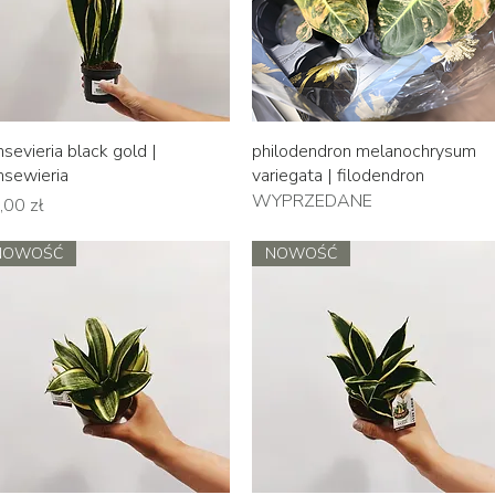
Podgląd
Podgląd
nsevieria black gold |
philodendron melanochrysum
nsewieria
variegata | filodendron
WYPRZEDANE
na
,00 zł
NOWOŚĆ
NOWOŚĆ