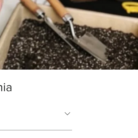
nia
as, sansewieria, epipremnum i