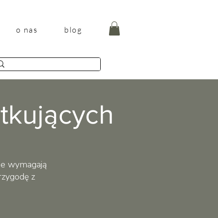
o nas
blog
ątkujących
 nie wymagają
rzygodę z