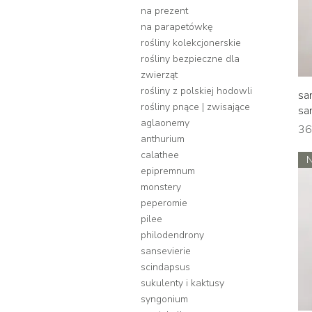
na prezent
na parapetówkę
rośliny kolekcjonerskie
rośliny bezpieczne dla
zwierząt
rośliny z polskiej hodowli
sa
rośliny pnące | zwisające
sa
aglaonemy
Ce
36
anthurium
calathee
epipremnum
monstery
peperomie
pilee
philodendrony
sansevierie
scindapsus
sukulenty i kaktusy
syngonium