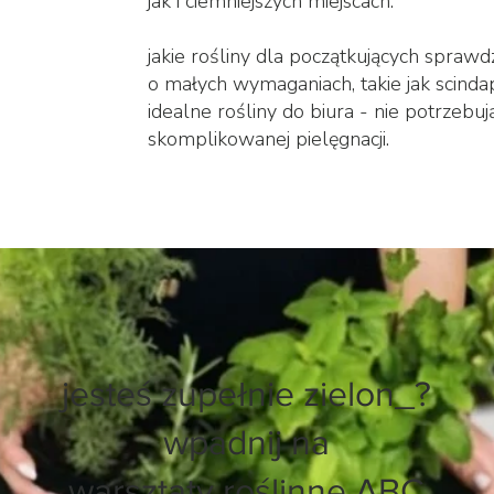
jak i ciemniejszych miejscach.
jakie rośliny dla początkujących sprawd
o małych wymaganiach, takie jak scindap
idealne rośliny do biura - nie potrzebu
skomplikowanej pielęgnacji.
jesteś zupełnie zielon_?
wpadnij na
warsztaty roślinne ABC