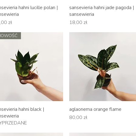
Podgląd
Podgląd
sevieria hahni lucille polan |
sansevieria hahni jade pagoda |
nsewieria
sansewieria
na
Cena
,00 zł
18,00 zł
NOWOŚĆ
Podgląd
Podgląd
nsevieria hahni black |
aglaonema orange flame
nsewieria
Cena
80,00 zł
YPRZEDANE