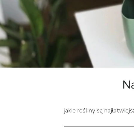
Na
jakie rośliny są najłatwiej
z doświadczeń naszych i naszych 
kaktusy. są one odporne na brak wo