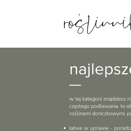
najlepsz
w tej kategorii znajdziesz 
częstego podlewania. to id
roślinami doniczkowymi. pr
łatwe w uprawie - poradz