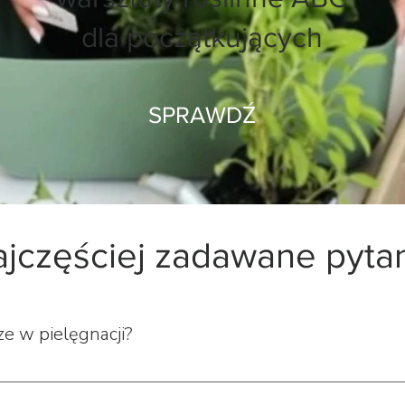
dla początkujących
SPRAWDŹ
jczęściej zadawane pyta
sze w pielęgnacji?
klientów wynika, że najłatwiejsze rośliny w uprawie to zamiokulk
dy i światła, nie potrzebują wiele opieki.