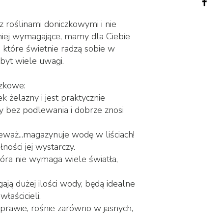
z roślinami doniczkowymi i nie
niej wymagające, mamy dla Ciebie
, które świetnie radzą sobie w
yt wiele uwagi.
czkowe:
żelazny i jest praktycznie
sy bez podlewania i dobrze znosi
waż...magazynuje wodę w liściach!
ności jej wystarczy.
tóra nie wymaga wiele światła,
ją dużej ilości wody, będą idealne
łaścicieli.
rawie, rośnie zarówno w jasnych,