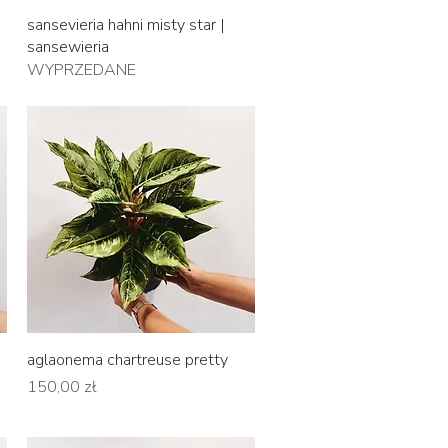
Podgląd
sansevieria hahni misty star |
sansewieria
WYPRZEDANE
Podgląd
aglaonema chartreuse pretty
Cena
150,00 zł