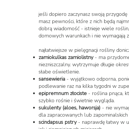
jeśli dopiero zaczynasz swoją przygodę 
masz pewności, które z nich będą najm
dobrą wiadomość - istnieje wiele roślin
domowych warunkach i nie wymagają zb
najłatwiejsze w pielęgnacji rośliny doni
zamiokulkas zamiolistny
- ma przydomek 
niezniszczalny. wytrzymuje długie okre
słabe oświetlenie.
sansewieria
- wyjątkowo odporna, ponie
podlewanie raz na kilka tygodni w zupeł
epipremnum złociste
- roślina pnąca, k
szybko rośnie i świetnie wygląda.
sukulenty
(
aloes
,
haworsja
)
- nie wymaga
dla zapracowanych lub zapominalskich w
scindapsus pstry
- naprawdę łatwy w up