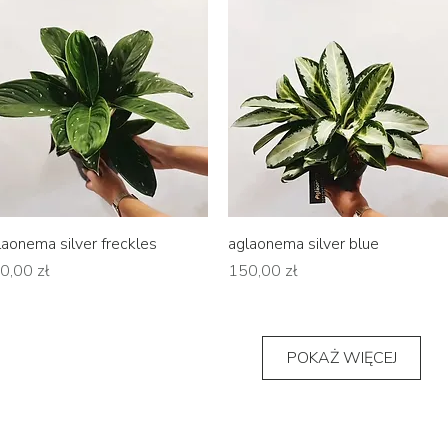
Podgląd
Podgląd
laonema silver freckles
aglaonema silver blue
na
Cena
0,00 zł
150,00 zł
POKAŻ WIĘCEJ