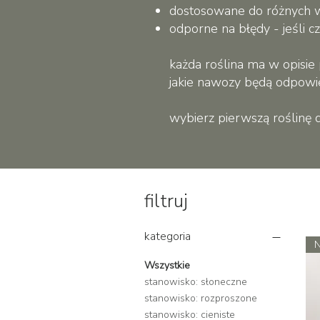
dostosowane do różnych wa
odporne na błędy - jeśli c
każda roślina ma w opisie
jakie nawozy będą odpowi
wybierz pierwszą roślinę d
filtruj
kategoria
Wszystkie
stanowisko: słoneczne
stanowisko: rozproszone
stanowisko: cieniste