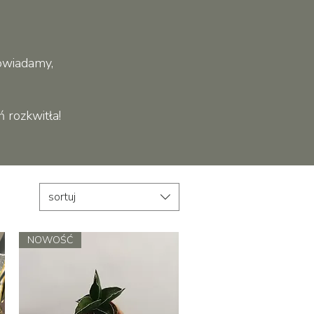
powiadamy,
 rozkwitła!
sortuj
NOWOŚĆ