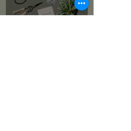
roślinnikowy prezentownik
2025
PREZENTY NA ŚWIĘTA:
TOP 10 PREZENTÓW DLA
MIŁOŚNIKA ROŚLIN