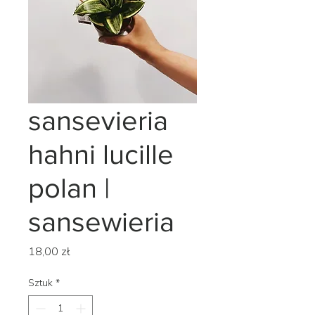
sansevieria
hahni lucille
polan |
sansewieria
Cena
18,00 zł
Sztuk
*