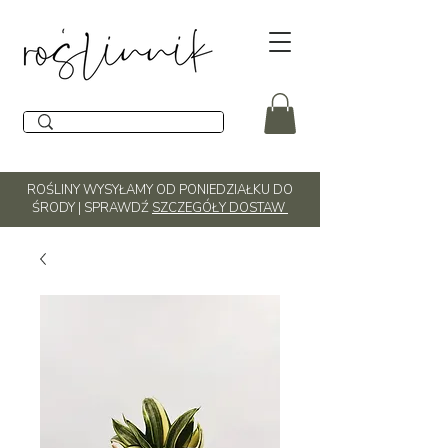
ROŚLINY WYSYŁAMY OD PONIEDZIAŁKU DO
ŚRODY | SPRAWDŹ
SZCZEGÓŁY DOSTAW