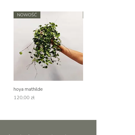
NOWOŚĆ
NOWOŚĆ
hoya mathilde
hoya erythrina
Cena
Cena
120,00 zł
120,00 zł