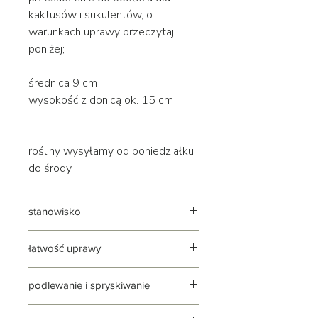
kaktusów i sukulentów, o
warunkach uprawy przeczytaj
poniżej;
średnica 9 cm
wysokość z donicą ok. 15 cm
__________
rośliny wysyłamy od poniedziałku
do środy
stanowisko
każde: sansevieria da sobie radę
łatwość uprawy
zarówno w świetle, jak i cieniu
uwaga: od stanowiska będzie
roślina łatwa i przyjemna w uprawie,
zależała ilość wody i częstotliwość
podlewanie i spryskiwanie
nie wymaga specjalnych zabiegów
podlewania
pielęgnacyjnych
podlewanie: nie znosi nadmiaru