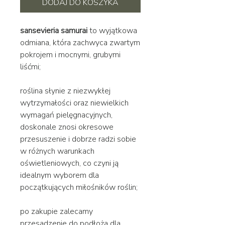
DODAJ DO KOSZYKA
sansevieria samurai
to wyjątkowa
odmiana, która zachwyca zwartym
pokrojem i mocnymi, grubymi
liśćmi;
roślina słynie z niezwykłej
wytrzymałości oraz niewielkich
wymagań pielęgnacyjnych,
doskonale znosi okresowe
przesuszenie i dobrze radzi sobie
w różnych warunkach
oświetleniowych, co czyni ją
idealnym wyborem dla
początkujących miłośników roślin;
po zakupie zalecamy
przesadzenie do podłoża dla