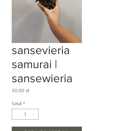
sansevieria
samurai |
sansewieria
Cena
30,00 zł
Sztuk
*