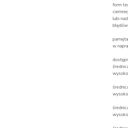
form te
ciemnie
lubi na
błędów
pamięta
w napra
dostępn
średnic
wysokoś
średnic
wysokoś
średni
wysoko