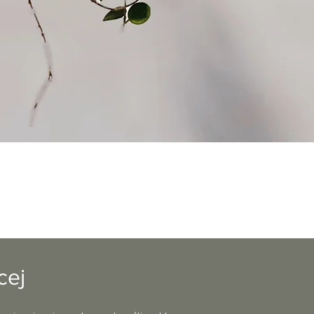
Podgląd
cej