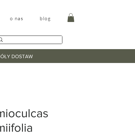
o nas
blog
EGÓŁY DOSTAW
mioculcas
iifolia