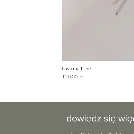
hoya mathilde
Cena
120,00 zł
dowiedz się wię