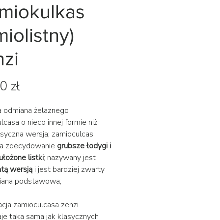
amiokulkas
iolistny)
nzi
Cena
0 zł
a odmiana żelaznego
lcasa o nieco innej formie niż
asyczna wersja; zamioculcas
ma zdecydowanie
grubsze łodygi i
ułożone listki
; nazywany jest
atą wersją
i jest bardziej zwarty
miana podstawowa;
acja zamioculcasa zenzi
je taka sama jak klasycznych