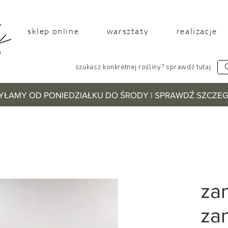
sklep online
warsztaty
realizacje
szukasz konkretnej rośliny? sprawdź tutaj:
YŁAMY OD PONIEDZIAŁKU DO ŚRODY | SPRAWDŹ SZCZ
za
zam