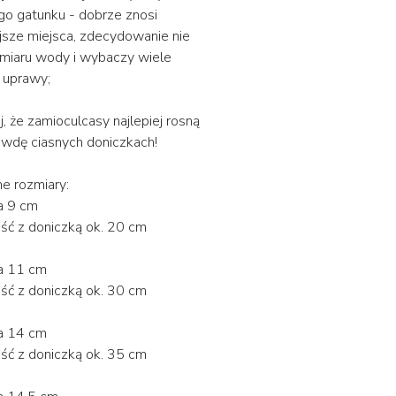
go gatunku - dobrze znosi
jsze miejsca, zdecydowanie nie
dmiaru wody i wybaczy wiele
 uprawy;
j, że zamioculcasy najlepiej rosną
wdę ciasnych doniczkach!
e rozmiary:
a 9 cm
ć z doniczką ok. 20 cm
a 11 cm
ć z doniczką ok. 30 cm
ca 14 cm
ść z doniczką ok. 35 cm