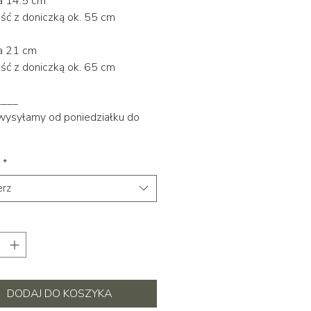
a 14.5 cm
ść z doniczką ok. 55 cm
ca 21 cm
ć z doniczką ok. 65 cm
____
 wysyłamy od poniedziałku do
*
rz
DODAJ DO KOSZYKA