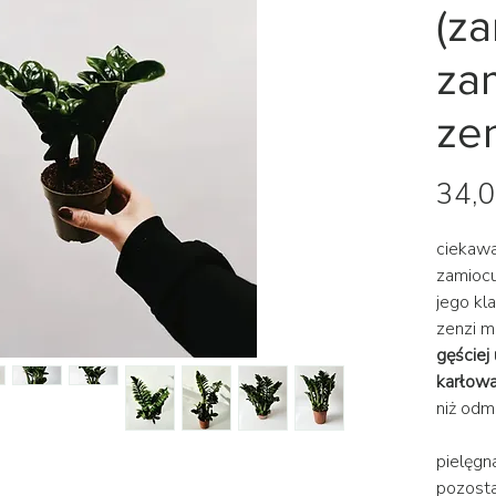
(z
zam
ze
34,0
ciekaw
zamiocu
jego kl
zenzi 
gęściej 
karłow
niż od
pielęgn
pozosta