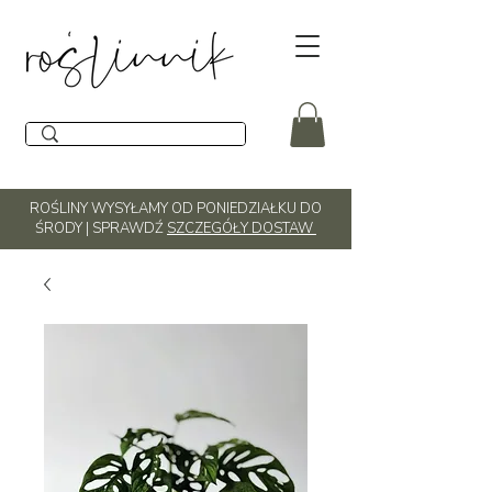
ROŚLINY WYSYŁAMY OD PONIEDZIAŁKU DO
ŚRODY | SPRAWDŹ
SZCZEGÓŁY DOSTAW