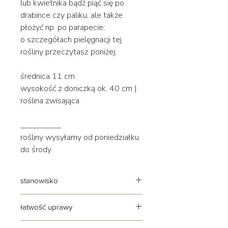
lub kwietnika bądź piąć się po
drabince czy paliku, ale także
płożyć np. po parapecie;
o szczegółach pielęgnacji tej
rośliny przeczytasz poniżej;
średnica 11 cm
wysokość z doniczką ok. 40 cm |
roślina zwisająca
__________
rośliny wysyłamy od poniedziałku
do środy
stanowisko
jasne | rozproszone
łatwość uprawy
roślina niezwykle łatwa i przyjemna