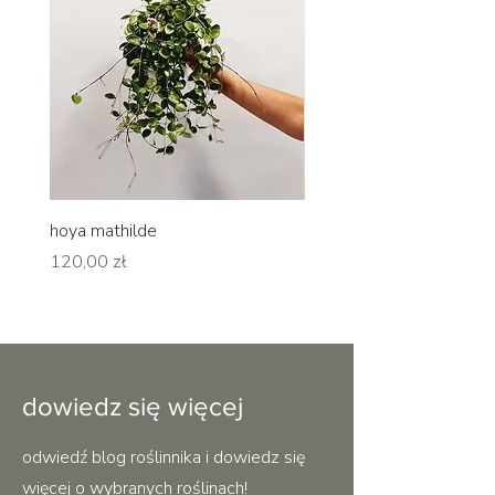
hoya mathilde
hoya erythrina
Cena
Cena
120,00 zł
120,00 zł
dowiedz się więcej
odwiedź blog roślinnika i dowiedz się
więcej o wybranych roślinach!