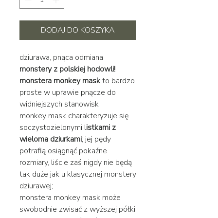
DODAJ DO KOSZYKA
dziurawa, pnąca odmiana
monstery z polskiej hodowli!
monstera monkey mask
to bardzo
proste w uprawie pnącze do
widniejszych stanowisk
monkey mask charakteryzuje się
soczystozielonymi l
istkami z
wieloma dziurkami
; jej pędy
potrafią osiągnąć pokaźne
rozmiary, liście zaś nigdy nie będą
tak duże jak u klasycznej monstery
dziurawej;
monstera monkey mask może
swobodnie zwisać z wyższej półki