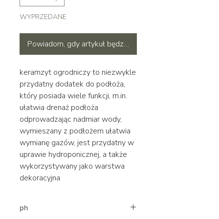
WYPRZEDANE
Powiadom, gdy artykuł będzie dostępny
keramzyt ogrodniczy to niezwykle
przydatny dodatek do podłoża,
który posiada wiele funkcji, m.in.
ułatwia drenaż podłoża
odprowadzając nadmiar wody,
wymieszany z podłożem ułatwia
wymianę gazów, jest przydatny w
uprawie hydroponicznej, a także
wykorzystywany jako warstwa
dekoracyjna
ph