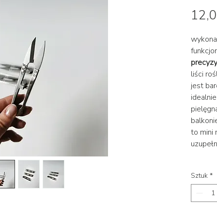
12,0
wykonan
funkcjo
precyzy
liści rośl
jest ba
idealni
pielęgn
balkoni
to mini
uzupełn
Sztuk
*