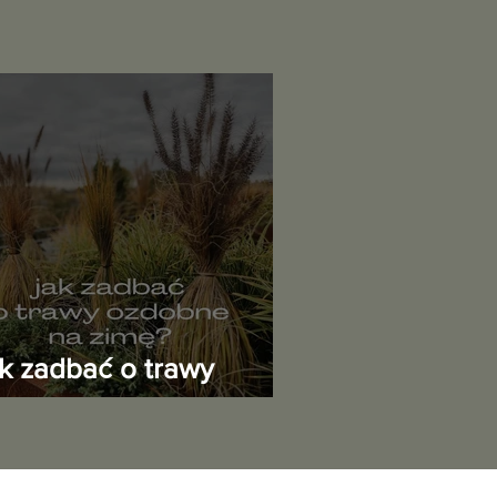
ak zadbać o trawy
zdobne przed zimą?