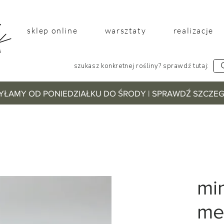
sklep online
warsztaty
realizacje
szukasz konkretnej rośliny? sprawdź tutaj:
YŁAMY OD PONIEDZIAŁKU DO ŚRODY | SPRAWDŹ SZCZ
min
me