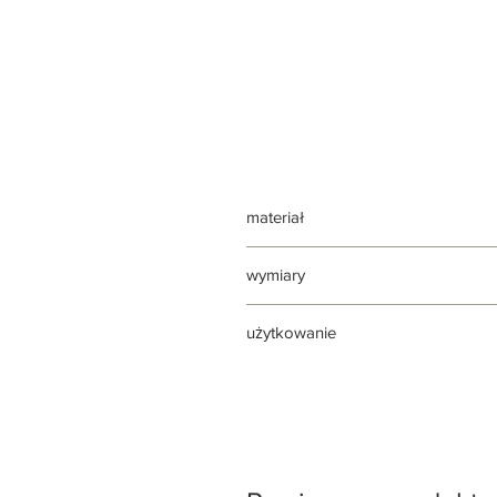
materiał
stal nierdzewna
wymiary
2.5 × 10.7cm
użytkowanie
aby zachować sekator w dobrym st