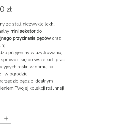
Cena
0 zł
y ze stali, niezwykle lekki,
nalny
mini sekator
do
jnego przycinania pędów
oraz
in;
rdzo przyjemny w użytkowaniu,
e sprawdzi się do wszelkich prac
acyjnych roślin w domu, na
e i w ogrodzie;
 narzędzie będzie idealnym
ieniem Twojej kolekcji roślinnej!