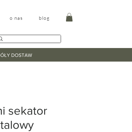
o nas
blog
EGÓŁY DOSTAW
i sekator
talowy