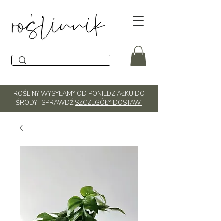
ROŚLINY WYSYŁAMY OD PONIEDZIAŁKU DO
ŚRODY | SPRAWDŹ
SZCZEGÓŁY DOSTAW