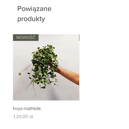
Powiązane
produkty
NOWOŚĆ
NOWOŚĆ
hoya mathilde
hoya erythrina
Cena
Cena
120,00 zł
120,00 zł