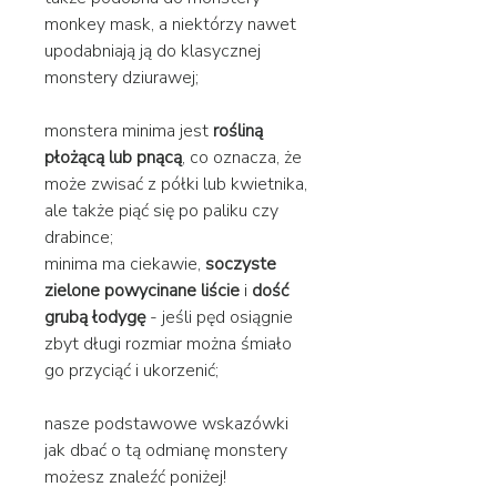
monkey mask, a niektórzy nawet
upodabniają ją do klasycznej
monstery dziurawej;
monstera minima jest
rośliną
płożącą lub pnącą
, co oznacza, że
może zwisać z półki lub kwietnika,
ale także piąć się po paliku czy
drabince;
minima ma ciekawie,
soczyste
zielone powycinane liście
i
dość
grubą łodygę
- jeśli pęd osiągnie
zbyt długi rozmiar można śmiało
go przyciąć i ukorzenić;
nasze podstawowe wskazówki
jak dbać o tą odmianę monstery
możesz znaleźć poniżej!