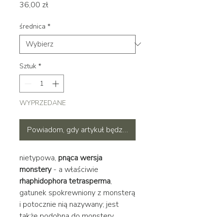
Cena
36,00 zł
średnica
*
Sztuk
*
WYPRZEDANE
Powiadom, gdy artykuł będzie dostępny
nietypowa,
pnąca wersja
monstery
- a właściwie
rhaphidophora tetrasperma
,
gatunek spokrewniony z monsterą
i potocznie nią nazywany; jest
także podobna do monstery