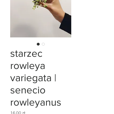
starzec
rowleya
variegata |
senecio
rowleyanus
Cena
16,00 zł