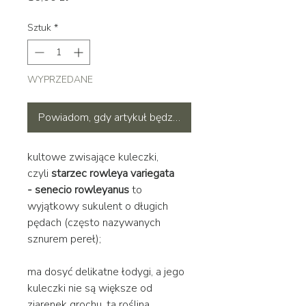
Sztuk
*
WYPRZEDANE
Powiadom, gdy artykuł będzie dostępny
kultowe zwisające kuleczki,
czyli
starzec rowleya variegata
- senecio rowleyanus
to
wyjątkowy sukulent o długich
pędach (często nazywanych
sznurem pereł);
ma dosyć delikatne łodygi, a jego
kuleczki nie są większe od
ziarenek grochu, ta roślina