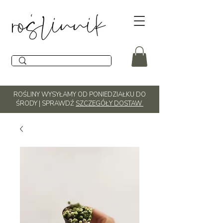
ROŚLINY WYSYŁAMY OD PONIEDZIAŁKU DO
ŚRODY | SPRAWDŹ
SZCZEGÓŁY DOSTAW