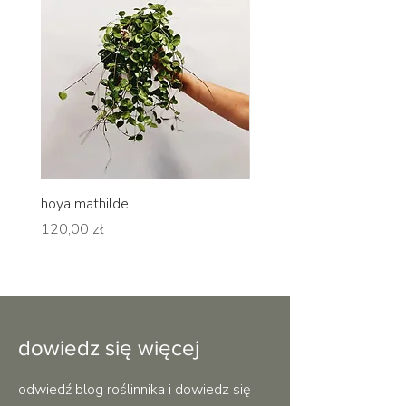
hoya mathilde
hoya erythrina
Cena
Cena
120,00 zł
120,00 zł
dowiedz się więcej
odwiedź blog roślinnika i dowiedz się