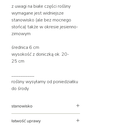
z uwagi na białe części rośliny
wymagane jest widniejsze
stanowisko (ale bez mocnego
słońca) także w okresie jesienno-
zimowym
średnica 6 cm
wysokość z doniczką ok. 20-
25 cm
__________
rośliny wysyłamy od poniedziałku
do środy
stanowisko
widne, rozproszone | jasne
łatwość uprawy
stanowisko konieczne także zimą