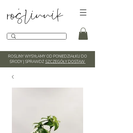
ROŚLINY WYSYŁAMY OD PONIEDZIAŁKU DO
ŚRODY | SPRAWDŹ
SZCZEGÓŁY DOSTAW