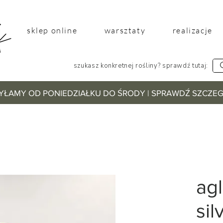
sklep online
warsztaty
realizacje
szukasz konkretnej rośliny? sprawdź tutaj:
YŁAMY OD PONIEDZIAŁKU DO ŚRODY | SPRAWDŹ SZCZ
ag
sil