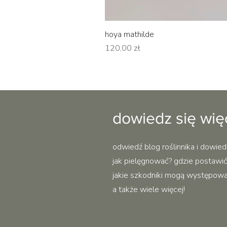
hoya mathilde
Cena
120,00 zł
dowiedz się wię
odwiedź blog roślinnika i dowied
jak pielęgnować? gdzie postawić?
jakie szkodniki mogą występować 
a także wiele więcej!