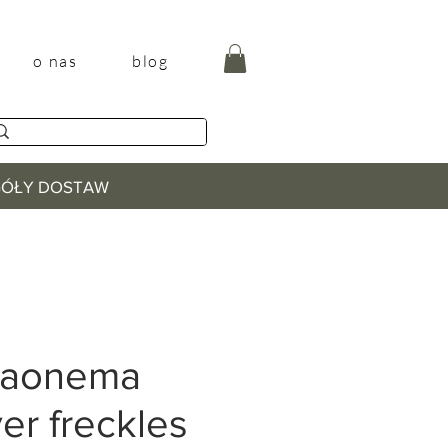
o nas
blog
EGÓŁY DOSTAW
laonema
ver freckles