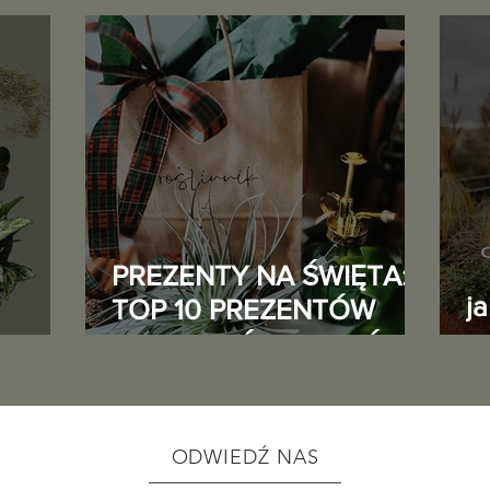
PREZENTY NA ŚWIĘTA:
j
TOP 10 PREZENTÓW
DLA MIŁOŚNIKA ROŚLIN
o
5
ODWIEDŹ NAS