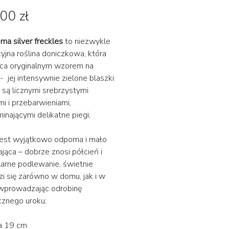
Cena
00 zł
ma silver freckles
to niezwykle
yjna roślina doniczkowa, która
ca oryginalnym wzorem na
 - jej intensywnie zielone blaszki
 są licznymi srebrzystymi
i i przebarwieniami,
inającymi delikatne piegi;
 jest wyjątkowo odporna i mało
ąca – dobrze znosi półcień i
larne podlewanie, świetnie
i się zarówno w domu, jak i w
 wprowadzając odrobinę
znego uroku;
ca 19 cm