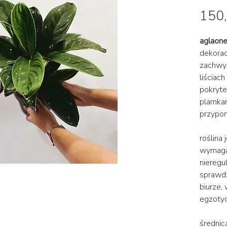
150,
aglaone
dekorac
zachwy
liściach
pokryte
plamkam
przypom
roślina
wymagaj
nieregu
sprawdz
biurze,
egzotyc
średni