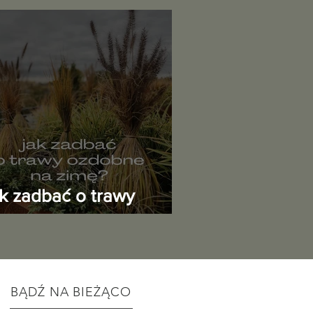
ak zadbać o trawy
zdobne przed zimą?
BĄDŹ NA BIEŻĄCO