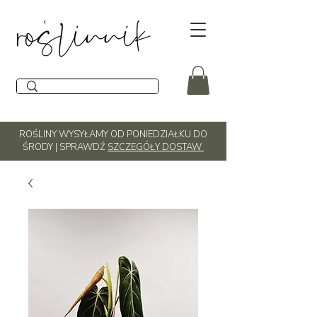
ROŚLINY WYSYŁAMY OD PONIEDZIAŁKU DO
ŚRODY | SPRAWDŹ
SZCZEGÓŁY DOSTAW