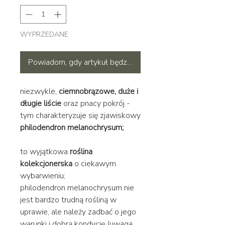
WYPRZEDANE
Powiadom, gdy artykuł będzie dostępny
niezwykle,
ciemnobrązowe, duże i
długie liście
oraz pnacy pokrój -
tym charakteryzuje się zjawiskowy
philodendron melanochrysum;
to wyjątkowa
roślina
kolekcjonerska
o ciekawym
wybarwieniu;
philodendron melanochrysum nie
jest bardzo trudną rośliną w
uprawie, ale należy zadbać o jego
warunki i dobrą kondycję (uwaga