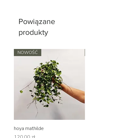
Powiązane
produkty
NOWOŚĆ
NOWOŚĆ
hoya mathilde
hoya erythrina
Cena
Cena
120,00 zł
120,00 zł