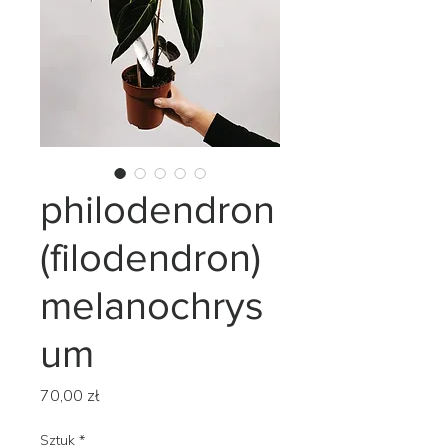
philodendron
(filodendron)
melanochrys
um
Cena
70,00 zł
Sztuk
*